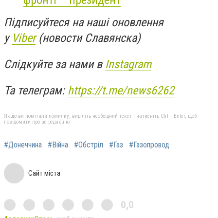
фронті – президент
Підписуйтеся на наші оновлення
у
Viber
(новости Славянска)
Слідкуйте за нами в
Instagram
Та телеграм:
https://t.me/news6262
Якщо ви помітили помилку, виділіть необхідний текст і натисніть Ctrl + Enter, щоб
повідомити про це редакцію
#Донеччина
#Війна
#Обстріл
#Газ
#Газопровод
Сайт міста
0,0