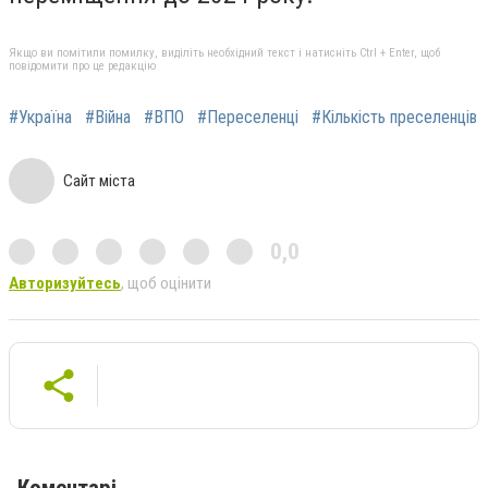
Якщо ви помітили помилку, виділіть необхідний текст і натисніть Ctrl + Enter, щоб
повідомити про це редакцію
#Україна
#Війна
#ВПО
#Переселенці
#Кількість преселенців
Сайт міста
0,0
Авторизуйтесь
, щоб оцінити
Коментарі