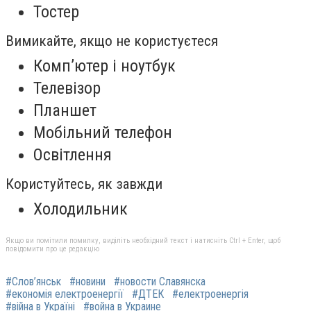
Тостер
Вимикайте, якщо не користуєтеся
Комп’ютер і ноутбук
Телевізор
Планшет
Мобільний телефон
Освітлення
Користуйтесь, як завжди
Холодильник
Якщо ви помітили помилку, виділіть необхідний текст і натисніть Ctrl + Enter, щоб
повідомити про це редакцію
#Слов’янськ
#новини
#новости Славянска
#економія електроенергії
#ДТЕК
#електроенергія
#війна в Україні
#война в Украине