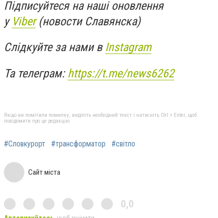
Підписуйтеся на наші оновлення
у
Viber
(новости Славянска)
Слідкуйте за нами в
Instagram
Та телеграм:
https://t.me/news6262
Якщо ви помітили помилку, виділіть необхідний текст і натисніть Ctrl + Enter, щоб
повідомити про це редакцію
#Словкурорт
#трансформатор
#світло
Сайт міста
0,0
Авторизуйтесь
, щоб оцінити