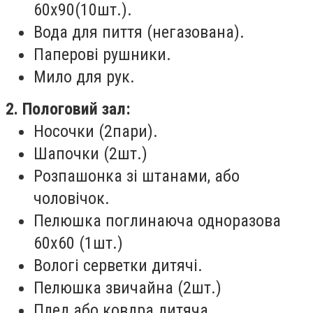
60х90(10шт.).
Вода для пиття (негазована).
Паперові рушники.
Мило для рук.
2. Пологовий зал:
Носочки (2пари).
Шапочки (2шт.)
Розпашонка зі штанами, або
чоловічок.
Пелюшка поглинаюча одноразова
60х60 (1шт.)
Вологі серветки дитячі.
Пелюшка звичайна (2шт.)
Плед або ковдра дитяча.