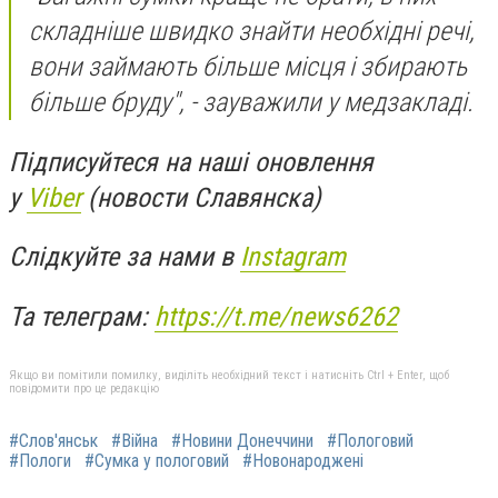
складніше швидко знайти необхідні речі,
вони займають більше місця і збирають
більше бруду", - зауважили у медзакладі.
Підписуйтеся на наші оновлення
у
Viber
(новости Славянска)
Слідкуйте за нами в
Instagram
Та телеграм:
https://t.me/news6262
Якщо ви помітили помилку, виділіть необхідний текст і натисніть Ctrl + Enter, щоб
повідомити про це редакцію
#Слов'янськ
#Війна
#Новини Донеччини
#Пологовий
#Пологи
#Сумка у пологовий
#Новонароджені