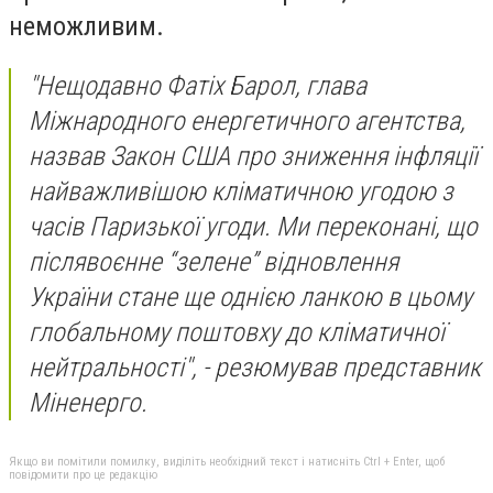
неможливим.
"Нещодавно Фатіх Барол, глава
Міжнародного енергетичного агентства,
назвав Закон США про зниження інфляції
найважливішою кліматичною угодою з
часів Паризької угоди. Ми переконані, що
післявоєнне “зелене” відновлення
України стане ще однією ланкою в цьому
глобальному поштовху до кліматичної
нейтральності", - резюмував представник
Міненерго.
Якщо ви помітили помилку, виділіть необхідний текст і натисніть Ctrl + Enter, щоб
повідомити про це редакцію