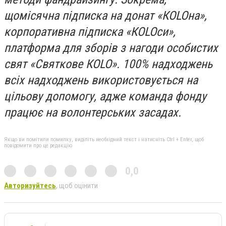
щомісячна підписка на донат «КOLOна»,
корпоративна підписка «КOLOси»,
платформа для зборів з нагоди особистих
свят «Святкове КOLO». 100% надходжень
всіх надходжень використовується на
цільову допомогу, адже команда фонду
працює на волонтерських засадах.
Якщо ви помітили помилку, виділіть необхідний текст і натисніть Ctrl + Enter, щоб
повідомити про це редакцію
0,0
Авторизуйтесь
, щоб оцінити