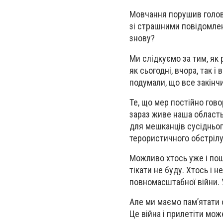
Мовчання порушив голова
зі страшними повідомле
знову?
Ми слідкуємо за тим, як 
як сьогодні, вчора, так 
подумали, що все закінч
Те, що мер постійно гово
зараз живе наша область,
для мешканців сусідньог
терористичного обстрілу.
Можливо хтось уже і пош
тікати не буду. Хтось і н
повномасштабної війни. У
Але ми маємо пам’ятати о
Це війна і прилетіти мож