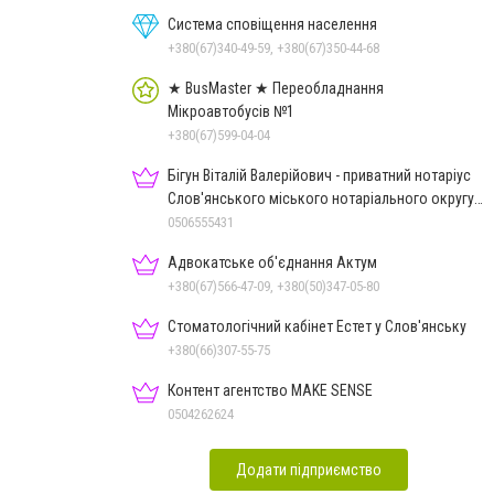
Система сповіщення населення
+380(67)340-49-59, +380(67)350-44-68
★ BusMaster ★ Переобладнання
Мікроавтобусів №1
+380(67)599-04-04
Бігун Віталій Валерійович - приватний нотаріус
Слов'янського міського нотаріального округу
Дон.обл.
0506555431
Адвокатське об'єднання Актум
+380(67)566-47-09, +380(50)347-05-80
Стоматологічний кабінет Естет у Слов'янську
+380(66)307-55-75
Контент агентство MAKE SENSE
0504262624
Додати підприємство