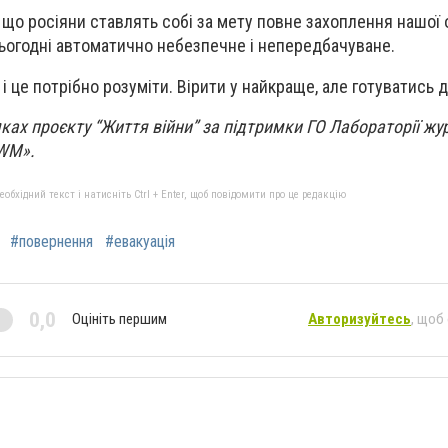
що росіяни ставлять собі за мету повне захоплення нашої 
сьогодні автоматично небезпечне і непередбачуване.
 і це потрібно розуміти. Вірити у найкраще, але готуватись 
ках проєкту “Життя війни” за підтримки ГО Лабораторії жу
IWM».
бхідний текст і натисніть Ctrl + Enter, щоб повідомити про це редакцію
#повернення
#евакуація
0,0
Оцініть першим
Авторизуйтесь
, щоб