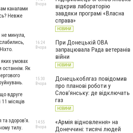
Вчора
відкрив лабораторію
рам каналами
завдяки програмі «Власна
ось? Невже
справа»
НОВИНИ
 не минула,
зслабились,
При Донецькій ОВА
16:24
Вчора
Ніхто.
запрацювала Рада ветеранів
війни
в яких умовах
НОВИНИ
и останнім. Як
чергового
Донецькоблгаз повідомив
15:30
 руйнувань.
Вчора
про планові роботи у
Слов’янську: де відключать
 що вдруге
газ
і 11 місяців
НОВИНИ
 та здоров’я.
«Армія відновлення» на
14:55
Вчора
сному тилу.
Донеччині: тисячі людей