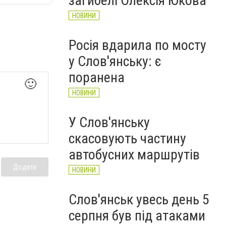
загибелі Олексія Юкова
НОВИНИ
Росія вдарила по мосту
у Слов'янську: є
поранена
🙂
НОВИНИ
У Слов'янську
скасовують частину
автобусних маршрутів
Додати
НОВИНИ
Слов'янськ увесь день 5
серпня був під атаками