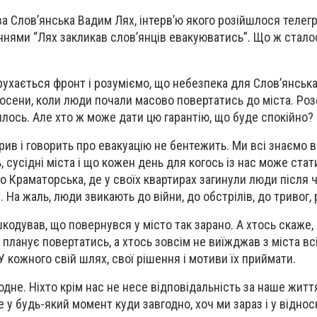
 Слов’янська Вадим Лях, інтерв’ю якого розійшлося телег
ннями “Лях закликав слов’янців евакуюватись”. Що ж стал
рухається фронт і розуміємо, що небезпека для Слов’янська
і восени, коли люди почали масово повертатись до міста. Ро
илось. Але хто ж може дати цю гарантію, що буде спокійно? 
рив і говорить про евакуацію не бентежить. Ми всі знаємо 
 сусідні міста і що кожен день для когось із нас може стат
о Краматорська, де у своїх квартирах загинули люди після 
 На жаль, люди звикають до війни, до обстрілів, до тривог,
кодував, що повернувся у місто так зарано. А хтось скаже,
е планує повертатись, а хтось зовсім не виїжджав з міста вс
 кожного свій шлях, свої рішення і мотиви їх приймати.
дне. Ніхто крім нас не несе відповідальність за наше життя
е у будь-який момент куди завгодно, хоч ми зараз і у відно