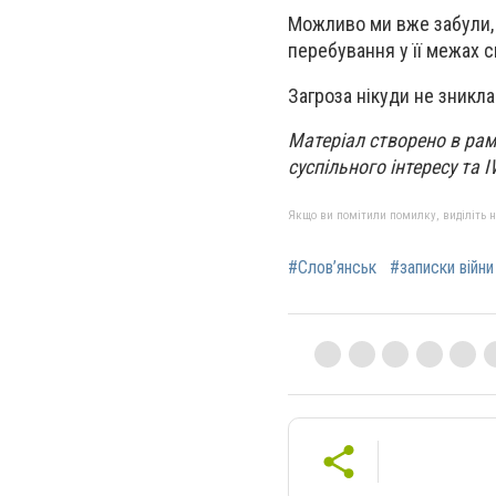
Можливо ми вже забули, 
перебування у її межах 
Загроза нікуди не зникла
Матеріал створено в рам
суспільного інтересу та 
Якщо ви помітили помилку, виділіть нео
#Слов’янськ
#записки війни