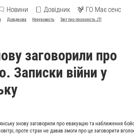
Новини
Довідник
ГО Має сенс
я
Довідкова
Нерухомість
Звіт про прозорість JTI
нову заговорили про
ю. Записки війни у
ьку
янську знову заговорили про евакуацію та наближення бойо
вітрі, проте страх не давав змоги про це заговорити вголо