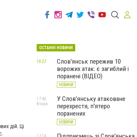
ОСТАННІ НОВИНИ
Слов'янськ пережив 10
10:27
ворожих атак: є загиблий і
поранені (ВІДЕО)
НОВИНИ
У Слов’янську атаковане
17:40
Вчора
перехрестя, п'ятеро
поранених
НОВИНИ
вих дій.
Ці
с.
Підприємець зі Слов'янська
17:24