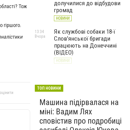
долучилися до відбудови
області? Тож
громад
НОВИНИ
до гіршого.
Як службові собаки 18-ї
13:34
рналістики
Вчора
Слов'янської бригади
працюють на Донеччині
(ВІДЕО)
НОВИНИ
Генштаб ЗСУ повідомив про
12:00
Вчора
ситуацію на Слов’янському
та найближчих напрямках
ТОП НОВИНИ
 оцінити
НОВИНИ
Машина підірвалася на
міні: Вадим Лях
сповістив про подробиці