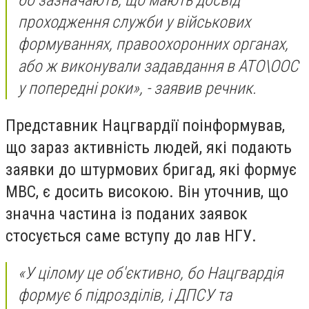
бо зазначають, що мають досвід
проходження служби у військових
формуваннях, правоохоронних органах,
або ж виконували задавдання в АТО\ООС
у попередні роки», - заявив речник.
Представник Нацгвардії поінформував,
що зараз активність людей, які подають
заявки до штурмових бригад, які формує
МВС, є досить високою. Він уточнив, що
значна частина із поданих заявок
стосується саме вступу до лав НГУ.
«У цілому це об'єктивно, бо Нацгвардія
формує 6 підрозділів, і ДПСУ та