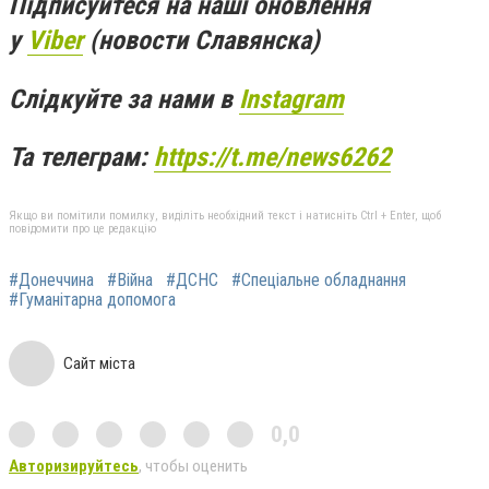
Підписуйтеся на наші оновлення
у
Viber
(новости Славянска)
Слідкуйте за нами в
Instagram
Та телеграм:
https://t.me/news6262
Якщо ви помітили помилку, виділіть необхідний текст і натисніть Ctrl + Enter, щоб
повідомити про це редакцію
#Донеччина
#Війна
#ДСНС
#Спеціальне обладнання
#Гуманітарна допомога
Сайт міста
0,0
Авторизируйтесь
, чтобы оценить