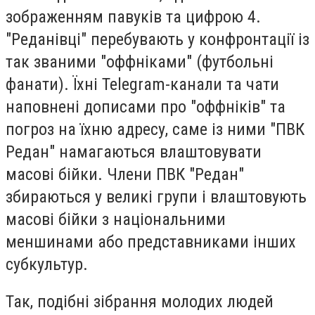
зображенням павуків та цифрою 4.
"Реданівці" перебувають у конфронтації із
так званими "оффніками" (футбольні
фанати). Їхні Telegram-канали та чати
наповнені дописами про "оффніків" та
погроз на їхню адресу, саме із ними "ПВК
Редан" намагаються влаштовувати
масові бійки.
Члени ПВК "Редан"
збираються у великі групи і влаштовують
масові бійки з національними
меншинами або представниками інших
субкультур.
Так, подібні зібрання молодих людей