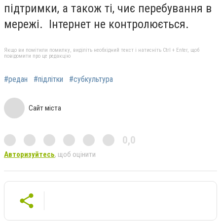
підтримки, а також ті, чиє перебування в
мережі. Інтернет не контролюється.
Якщо ви помітили помилку, виділіть необхідний текст і натисніть Ctrl + Enter, щоб
повідомити про це редакцію
#редан
#підлітки
#субкультура
Сайт міста
0,0
Авторизуйтесь
, щоб оцінити