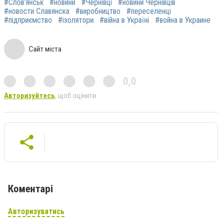
#Слов’янськ
#новини
#Чернівці
#новини Чернівців
#новости Славянска
#виробництво
#переселенці
#підприємство
#ізолятори
#війна в Україні
#война в Украине
Сайт міста
0,0
Авторизуйтесь
, щоб оцінити
Коментарі
Авторизуватись