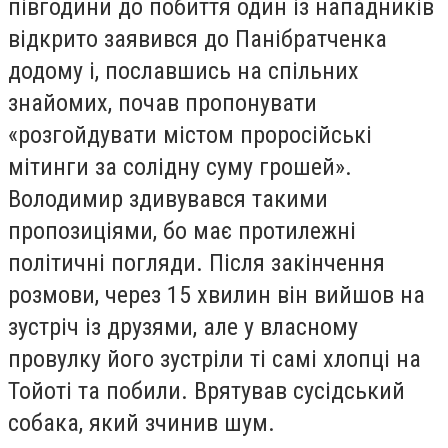
півгодини до побиття один із нападників
відкрито заявився до Панібратченка
додому і, пославшись на спільних
знайомих, почав пропонувати
«розгойдувати містом проросійські
мітинги за солідну суму грошей».
Володимир здивувався такими
пропозиціями, бо має протилежні
політичні погляди. Після закінчення
розмови, через 15 хвилин він вийшов на
зустріч із друзями, але у власному
провулку його зустріли ті самі хлопці на
Тойоті та побили. Врятував сусідський
собака, який зчинив шум.