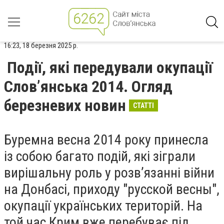
16:23, 18 березня 2025 р.
Події, які передували окупації
Слов’янська 2014. Огляд
березневих новин
СТАТТІ
Буремна весна 2014 року принесла
із собою багато подій, які зіграли
вирішальну роль у розв’язанні війни
на Донбасі, приходу "русской весны",
окупації українських територій. На
той час Крим вже перебуває під