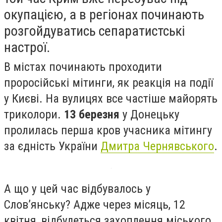
окупацією, а в регіонах починають
розгойдуватись сепаратистські
настрої.
В містах починають проходити
проросійські мітинги, як реакція на події
у Києві. На вулицях все частіше майорять
триколори.
13 березня
у Донецьку
пролилась перша кров учасника мітингу
за єдність України
Дмитра Чернявського
.
А що у цей час відбувалось у
Слов’янську? Адже через місяць, 12
квітня, відбудеться захоплення міського