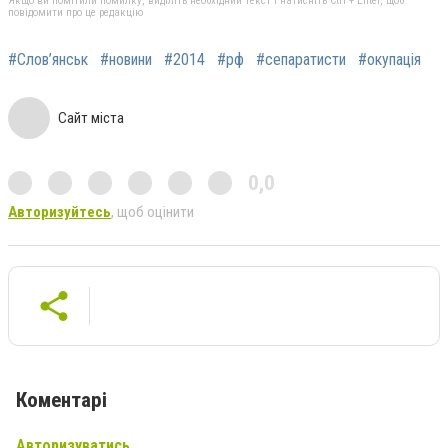
Якщо ви помітили помилку, виділіть необхідний текст і натисніть Ctrl + Enter, щоб
повідомити про це редакцію
#Слов’янськ
#новини
#2014
#рф
#сепаратисти
#окупація
Сайт міста
0,0
Авторизуйтесь
, щоб оцінити
Коментарі
Авторизуватись