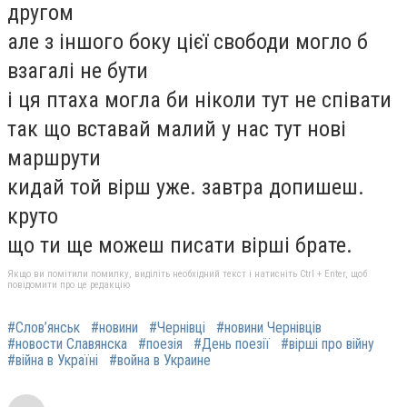
другом
але з іншого боку цієї свободи могло б
взагалі не бути
і ця птаха могла би ніколи тут не співати
так що вставай малий у нас тут нові
маршрути
кидай той вірш уже. завтра допишеш.
круто
що ти ще можеш писати вірші брате.
Якщо ви помітили помилку, виділіть необхідний текст і натисніть Ctrl + Enter, щоб
повідомити про це редакцію
#Слов’янськ
#новини
#Чернівці
#новини Чернівців
#новости Славянска
#поезія
#День поезії
#вірші про війну
#війна в Україні
#война в Украине