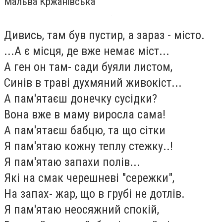
Мальва Кржанівська
Дивись, там був пустир, а зараз - місто.
...А є місця, де вже немає міст...
А ген он там- сади буяли листом,
Синів в траві духмяний живокіст...
А пам'ятаєш донечку сусідки?
Вона вже в маму виросла сама!
А пам'ятаєш бабцю, та що сітки
Я пам'ятаю кожну теплу стежку..!
Я пам'ятаю запахи полів...
Які на смак черешневі "сережки",
На запах- жар, що в грубі не дотлів.
Я пам'ятаю неосяжний спокій,