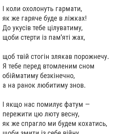
І коли охолонуть гармати,
як же гаряче буде в ліжках!
До укусів тебе цілуватиму,
щоби стерти із пам'яті жах,
щоб твій стогін злякав порожнечу.
Я тебе перед втомленим сном
обійматиму безкінечно,
а на ранок любитиму знов.
І якщо нас помилує фатум —
пережити цю люту весну,
як же спрагло ми будем кохатись,
щоби змити із себе війну.