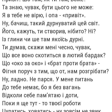
Та знаю, чувак, бути цього не може:
Я в тебе не вірю, і опа - «привіт».
Ну, бачиш, такий дурнуватий цей світ.
Його, кажуть, ти створив, нібито? Ні?
Із глини чи ше там якоїсь дурні.
Ти думав, скажи мені чесно, чувак,
Що все воно скотиться в лютий бардак?
Що «око за око» і «брат проти брата» -
Фігня поруч з тим, що от, нам розгрібати?
Ну, ладно. Не парся. У мене питань
До тебе немає, бо я без вагань
Відколи себе пам‘ятаю і доти,
Поки я ще тут - то твоєї роботи
Цуратись, ховатись - ну зовсім не звик.