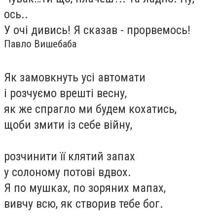
ось..
У очі дивись! Я сказав - прорвемось!
Павло Вишебаба
Як замовкнуть усі автомати
і розчуємо врешті весну,
як же спрагло ми будем кохатись,
щоби змити із себе війну,
розчинити її клятий запах
у солоному потові вдвох.
Я по мушках, по зоряних мапах,
вивчу всю, як створив тебе бог.