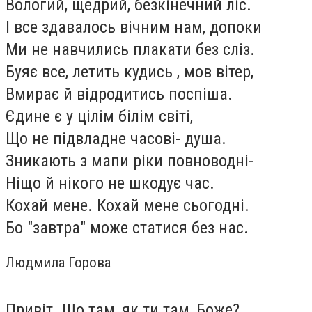
Вологий, щедрий, безкінечний ліс.
І все здавалось вічним нам, допоки
Ми не навчились плакати без сліз.
Буяє все, летить кудись , мов вітер,
Вмирає й відродитись поспіша.
Єдине є у цілім білім світі,
Що не підвладне часові- душа.
Зникають з мапи ріки повноводні-
Ніщо й нікого не шкодує час.
Кохай мене. Кохай мене сьогодні.
Бо "завтра" може статися без нас.
Людмила Горова
Привіт. Шо там, як ти там, Боже?