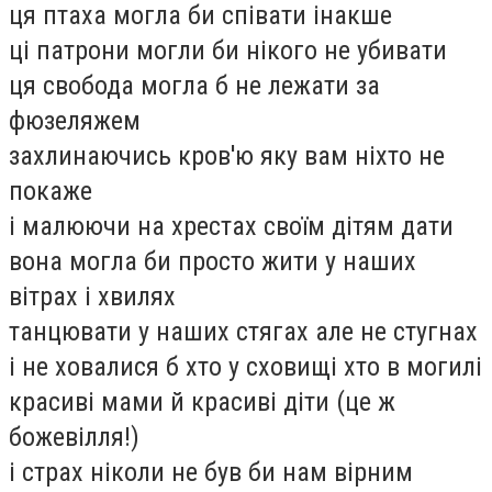
ця птаха могла би співати інакше
ці патрони могли би нікого не убивати
ця свобода могла б не лежати за
фюзеляжем
захлинаючись кров'ю яку вам ніхто не
покаже
і малюючи на хрестах своїм дітям дати
вона могла би просто жити у наших
вітрах і хвилях
танцювати у наших стягах але не стугнах
і не ховалися б хто у сховищі хто в могилі
красиві мами й красиві діти (це ж
божевілля!)
і страх ніколи не був би нам вірним