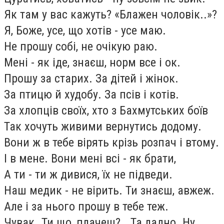
Як там у вас кажуть? «Блажен чоловік..»?
Я, Боже, усе, що хотів - усе маю.
Не прошу собі, не очікую раю.
Мені - як іде, знаєш, норм все і ок.
Прошу за старих. За дітей і жінок.
За птицю й худобу. За псів і котів.
За хлопців своїх, хто з Бахмутських боїв
Так хочуть живими вернутись додому.
Вони ж в тебе вірять крізь розпач і втому.
І в мене. Вони мені всі - як брати,
А ти - ти ж дивися, їх не підведи.
Наш медик - не вірить. Ти знаєш, авжеж.
Але і за нього прошу в тебе теж.
Чувак…Ти що, плачеш?.. Та ладно. Ну,