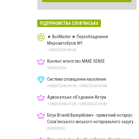
ПІДПРИЄМСТВА СЛОВ'ЯНСЬКА
★ BusMaster ★ Переобладнання
Мікроавтобусів №1
+380(67)599-04-04
Контент агентство MAKE SENSE
0504262624
Система сповіщення населення
+380(67)340-49-59, +380(67)350-44-68
Адвокатське об'єднання Актум
+380(67)566-47-09, +380(50)347-05-80
Бігун Віталій Валерійович - приватний нотаріус
Слов'янського міського нотаріального округу
Дон.обл.
0506555431