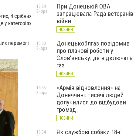
При Донецькій ОВА
16:24
Вчора
запрацювала Рада ветеранів
их, 4 срібних
війни
е у категоріях
НОВИНИ
ших перемог і
Донецькоблгаз повідомив
15:30
Вчора
про планові роботи у
Слов’янську: де відключать
газ
НОВИНИ
«Армія відновлення» на
14:55
Вчора
Донеччині: тисячі людей
долучилися до відбудови
громад
НОВИНИ
Як службові собаки 18-ї
13:34