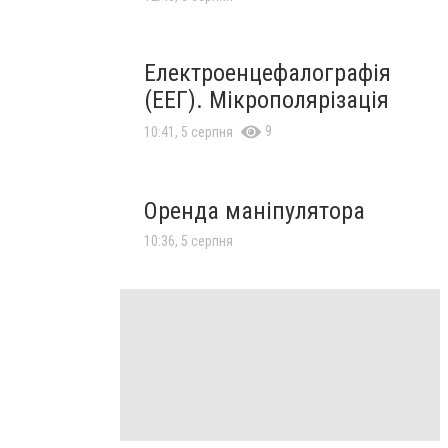
Електроенцефалографія
(ЕЕГ). Мікрополярізація
9
10:41, 5 серпня
Оренда маніпулятора
10:36, 5 серпня