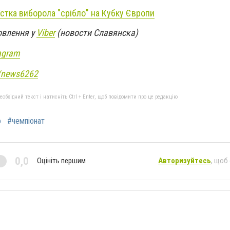
стка виборола "срібло" на Кубку Європи
овлення у
Viber
(новости Славянска)
agram
e/news6262
бхідний текст і натисніть Ctrl + Enter, щоб повідомити про це редакцію
о
#чемпіонат
0,0
Оцініть першим
Авторизуйтесь
, щоб