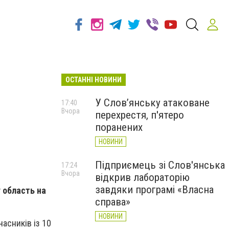
ОСТАННІ НОВИНИ
У Слов’янську атаковане
17:40
Вчора
перехрестя, п'ятеро
поранених
НОВИНИ
Підприємець зі Слов'янська
17:24
Вчора
відкрив лабораторію
завдяки програмі «Власна
 область на
справа»
НОВИНИ
асників із 10