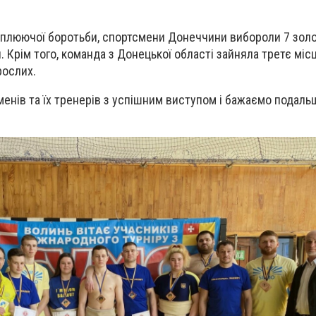
оплюючої боротьби, спортсмени Донеччини вибороли 7 золот
 Крім того, команда з Донецької області зайняла третє місц
рослих.
енів та їх тренерів з успішним виступом і бажаємо подаль