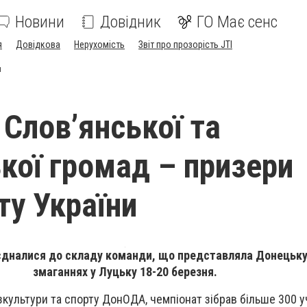
Новини
Довідник
ГО Має сенс
я
Довідкова
Нерухомість
Звіт про прозорість JTI
и
 Слов’янської та
кої громад – призери
ту України
дналися до складу команди, що представляла Донецьку
змаганнях у Луцьку 18-20 березня.
культури та спорту ДонОДА, чемпіонат зібрав більше 300 уч