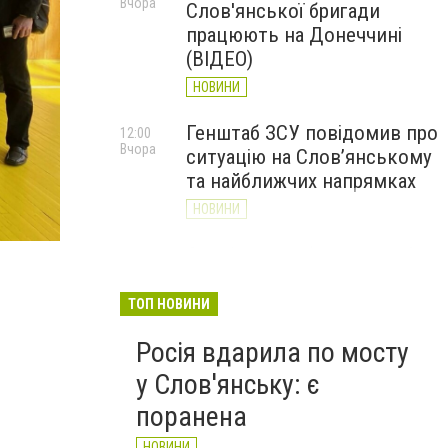
Вчора
Слов'янської бригади
працюють на Донеччині
(ВІДЕО)
НОВИНИ
Генштаб ЗСУ повідомив про
12:00
Вчора
ситуацію на Слов’янському
та найближчих напрямках
НОВИНИ
Слов’янськ обстріляли 13
11:18
Вчора
разів за добу. Хроніка
великої війни: 7 серпня
ТОП НОВИНИ
НОВИНИ
Росія вдарила по мосту
у Слов'янську: є
поранена
НОВИНИ