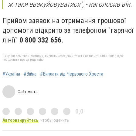
ж таки евакуйовуватися", - наголосив він.
Прийом заявок на отримання грошової
допомоги відкрито за телефоном "гарячої
лінії"
0 800 332 656
.
Якщо ви помітили помилку, виділіть необхідний текст і натисніть Ctrl + Enter, щоб
повідомити про це редакцію
#Україна
#Війна
#Виплати від Червоного Хреста
Сайт міста
0,0
Авторизируйтесь
, чтобы оценить