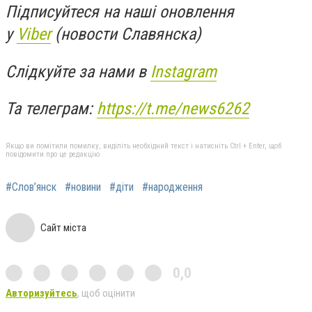
Підписуйтеся на наші оновлення
у
Viber
(новости Славянска)
Слідкуйте за нами в
Instagram
Та телеграм:
https://t.me/news6262
Якщо ви помітили помилку, виділіть необхідний текст і натисніть Ctrl + Enter, щоб
повідомити про це редакцію
#Слов’янск
#новини
#діти
#народження
Сайт міста
0,0
Авторизуйтесь
, щоб оцінити