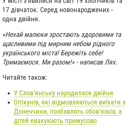
У місті з’явилися на світ 19 хлопчиків та
17 дівчаток. Серед новонароджених -
одна двійня.
«Нехай малюки зростають здоровими та
щасливими під мирним небом рідного
українського міста! Бережіть себе!
Тримаємося. Ми разом!» - написав Лях.
Читайте також:
У Слов’янську народилася двійня
Опікунів, які відмовляються виїхати з
Донеччини, позбавлять обов’язків, а
дітей евакуюють примусово