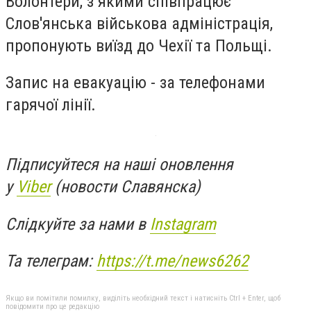
Волонтери, з якими співпрацює
Слов'янська військова адміністрація,
пропонують виїзд до Чехії та Польщі.
Запис на евакуацію - за телефонами
гарячої лінії.
Підписуйтеся на наші оновлення
у
Viber
(новости Славянска)
Слідкуйте за нами в
Instagram
Та телеграм:
https://t.me/news6262
Якщо ви помітили помилку, виділіть необхідний текст і натисніть Ctrl + Enter, щоб
повідомити про це редакцію