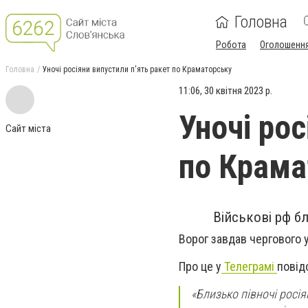
Головна
Робота
Оголошенн
Головна
Уночі росіяни випустили п'ять ракет по Краматорську
11:06, 30 квітня 2023 р.
Уночі рос
Сайт міста
по Крама
Військові рф б
Ворог завдав чергового 
Про це у
Телеграмі
повід
«Близько півночі росі