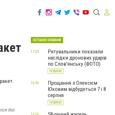
ОСТАННІ НОВИНИ
акет
Рятувальники показали
17:23
наслідки дронових ударів
по Слов'янську (ФОТО)
НОВИНИ
ракет.
Прощання з Олексієм
16:30
Юковим відбудеться 7 і 8
серпня
НОВИНИ
лося без
58-річний житель
15:16