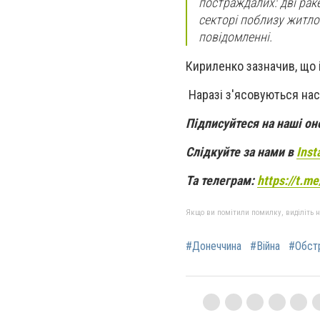
постраждалих: дві раке
секторі поблизу житло
повідомленні.
Кириленко зазначив, що 
Наразі з'ясовуються нас
Підписуйтеся на наші о
Слідкуйте за нами в
Inst
Та телеграм:
https://t.m
Якщо ви помітили помилку, виділіть нео
#Донеччина
#Війна
#Обст