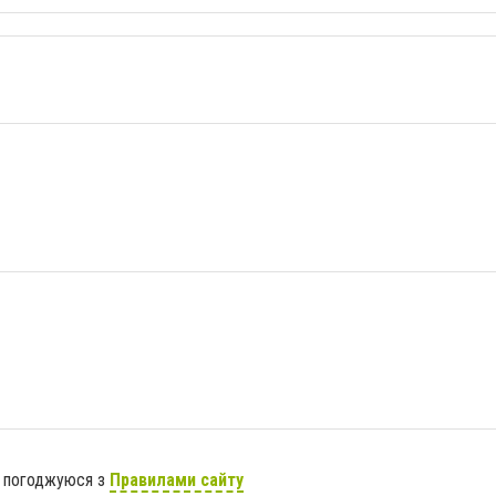
я погоджуюся з
Правилами сайту