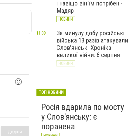
і навіщо він їм потрібен -
Мадяр
НОВИНИ
За минулу добу російські
11:09
війська 13 разів атакували
Слов'янськ. Хроніка
великої війни: 6 серпня
НОВИНИ
Через постійні обстріли
10:29
🙂
Слов’янська
Донецькоблгаз припиняє
ТОП НОВИНИ
обслуговування двох
Росія вдарила по мосту
районів
у Слов'янську: є
НОВИНИ
поранена
Додати
НОВИНИ