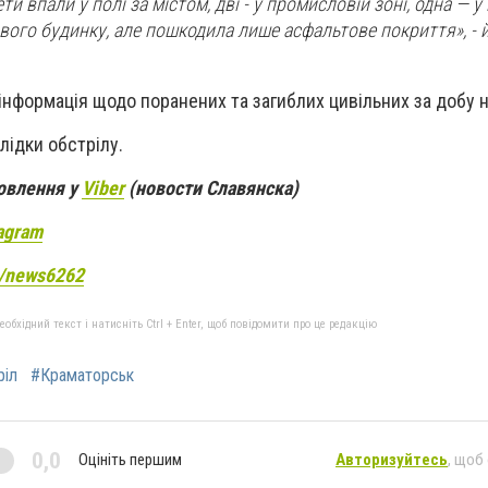
ти впали у полі за містом, дві - у промисловій зоні, одна — 
вого будинку, але пошкодила лише асфальтове покриття», - 
інформація щодо поранених та загиблих цивільних за добу 
лідки обстрілу.
новлення у
Viber
(новости Славянска)
agram
e/news6262
бхідний текст і натисніть Ctrl + Enter, щоб повідомити про це редакцію
ріл
#Краматорськ
0,0
Оцініть першим
Авторизуйтесь
, щоб