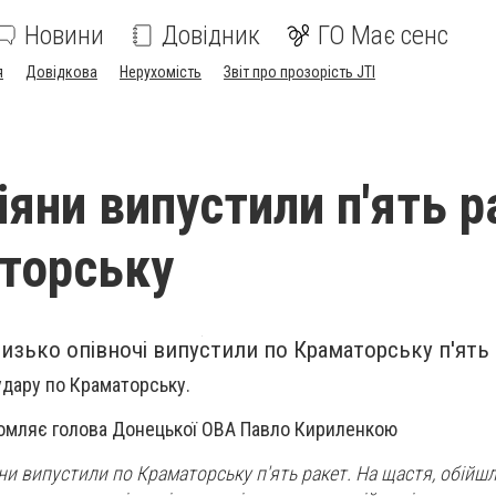
Новини
Довідник
ГО Має сенс
я
Довідкова
Нерухомість
Звіт про прозорість JTI
іяни випустили п'ять р
торську
лизько опівночі випустили по Краматорську п'ять 
удару по Краматорську.
омляє голова Донецької ОВА Павло Кириленкою
яни випустили по Краматорську п'ять ракет. На щастя, обійш