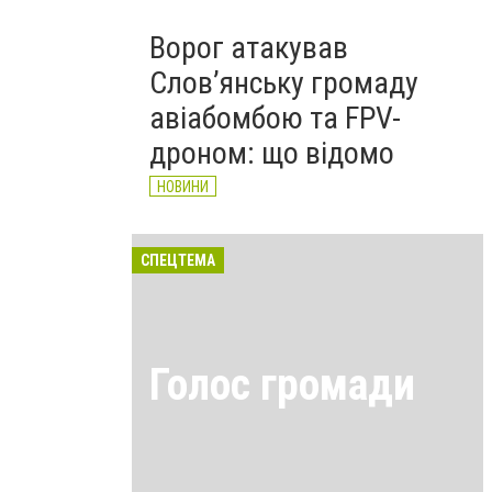
Ворог атакував
Слов’янську громаду
авіабомбою та FPV-
дроном: що відомо
НОВИНИ
СПЕЦТЕМА
Голос громади