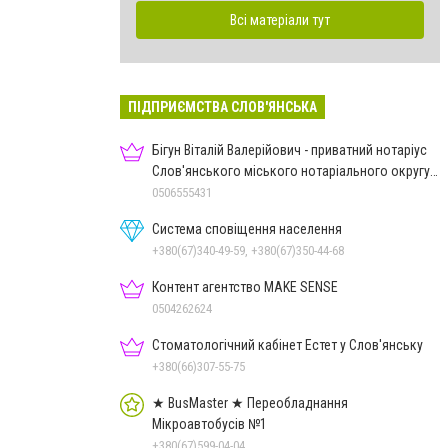
Всі матеріали тут
ПІДПРИЄМСТВА СЛОВ'ЯНСЬКА
Бігун Віталій Валерійович - приватний нотаріус
Слов'янського міського нотаріального округу
Дон.обл.
0506555431
Система сповіщення населення
+380(67)340-49-59, +380(67)350-44-68
Контент агентство MAKE SENSE
0504262624
Стоматологічний кабінет Естет у Слов'янську
+380(66)307-55-75
★ BusMaster ★ Переобладнання
Мікроавтобусів №1
+380(67)599-04-04