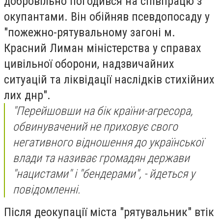
добровільно погодився на співпрацю з
окупантами. Він обійняв псевдопосаду у
"пожежно-рятувальному загоні м.
Красний Лиман міністерства у справах
цивільної оборони, надзвичайних
ситуацій та ліквідації наслідків стихійних
лих днр".
"Перейшовши на бік країни-агресора,
обвинувачений не приховує свого
негативного відношення до української
влади та називає громадян держави
"нацистами" і "бендерами", - йдеться у
повідомленні.
Після деокупації міста "рятувальник" втік