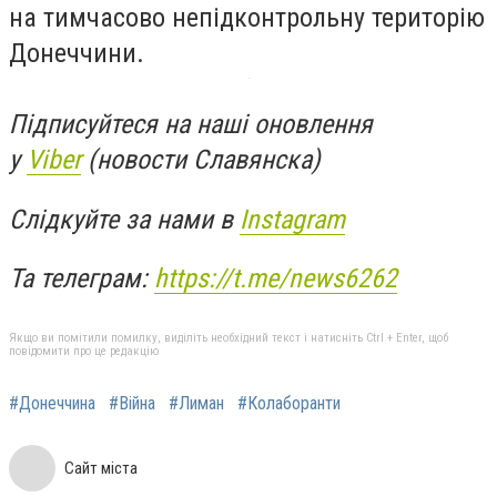
на тимчасово непідконтрольну територію
Донеччини.
Підписуйтеся на наші оновлення
у
Viber
(новости Славянска)
Слідкуйте за нами в
Instagram
Та телеграм:
https://t.me/news6262
Якщо ви помітили помилку, виділіть необхідний текст і натисніть Ctrl + Enter, щоб
повідомити про це редакцію
#Донеччина
#Війна
#Лиман
#Колаборанти
Сайт міста