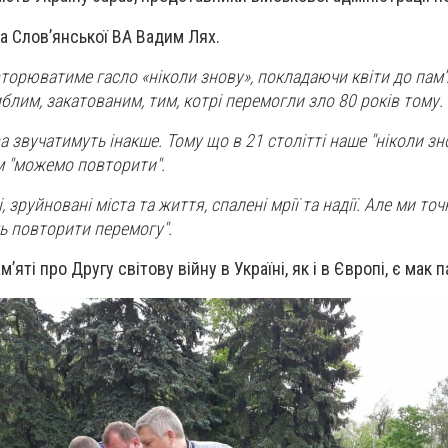
а Слов’янської ВА Вадим Лях.
вторюватиме гасло «ніколи знову», покладаючи квіти до пам'
иблим, закатованим, тим, котрі перемогли зло 80 років тому.
ова звучатимуть інакше. Тому що в 21 столітті наше "ніколи зн
 "можемо повторити".
 зруйновані міста та життя, спалені мрії та надії. Але ми то
ь повторити перемогу".
яті про Другу світову війну в Україні, як і в Європі, є мак п