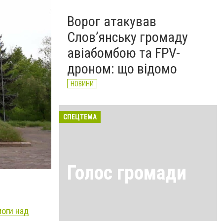
Ворог атакував
Слов’янську громаду
авіабомбою та FPV-
дроном: що відомо
НОВИНИ
СПЕЦТЕМА
Голос громади
моги над