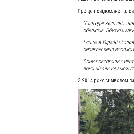
Про це повідомляє голов
"Сьогодні весь світ по
обелісків. Вбитим, заг
І лише в Україні ці сл
перекреслено ворожим
Вони повторили смерті,
вони ніколи не зможут
З 2014 року символом памʼ