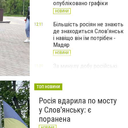
опубліковано графіки
НОВИНИ
Більшість росіян не знають
12:11
де знаходиться Слов’янськ
і навіщо він їм потрібен -
Мадяр
НОВИНИ
За минулу добу російські
11:09
війська 13 разів атакували
Слов'янськ. Хроніка
великої війни: 6 серпня
ТОП НОВИНИ
НОВИНИ
Росія вдарила по мосту
у Слов'янську: є
поранена
НОВИНИ