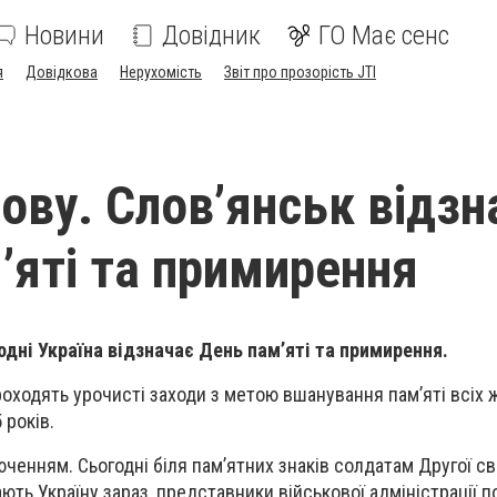
Новини
Довідник
ГО Має сенс
я
Довідкова
Нерухомість
Звіт про прозорість JTI
нову. Слов’янськ відзн
’яті та примирення
одні Україна відзначає День пам’яті та примирення.
проходять урочисті заходи з метою вшанування пам’яті всіх 
 років.
ченням. Сьогодні біля пам’ятних знаків солдатам Другої сві
ють Україну зараз, представники військової адміністрації п