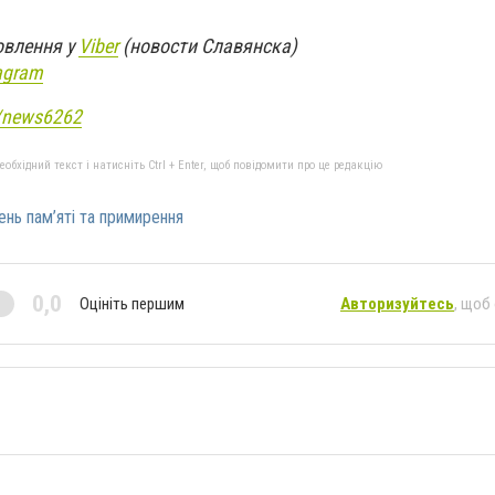
овлення у
Viber
(новости Славянска)
agram
e/news6262
бхідний текст і натисніть Ctrl + Enter, щоб повідомити про це редакцію
ень пам’яті та примирення
0,0
Оцініть першим
Авторизуйтесь
, щоб