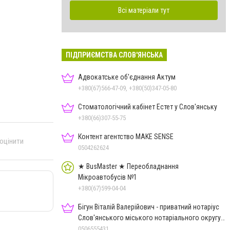
Всі матеріали тут
ПІДПРИЄМСТВА СЛОВ'ЯНСЬКА
Адвокатське об'єднання Актум
+380(67)566-47-09, +380(50)347-05-80
Стоматологічний кабінет Естет у Слов'янську
+380(66)307-55-75
Контент агентство MAKE SENSE
 оцінити
0504262624
★ BusMaster ★ Переобладнання
Мікроавтобусів №1
+380(67)599-04-04
Бігун Віталій Валерійович - приватний нотаріус
Слов'янського міського нотаріального округу
Дон.обл.
0506555431