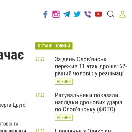
ОСТАННІ НОВИНИ
ачає
За день Слов'янськ
20:23
пережив 11 атак дронів: 62-
річний чоловік у реанімації
НОВИНИ
Рятувальники показали
17:23
наслідки дронових ударів
жертв Другої
по Слов'янську (ФОТО)
НОВИНИ
тової та
Прощання з Олексієм
оклали квіти.
16:30