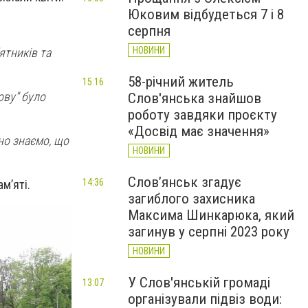
Юковим відбудеться 7 і 8
серпня
НОВИНИ
ятників та
58-річний житель
15:16
ову" було
Слов'янська знайшов
роботу завдяки проєкту
«Досвід має значення»
чно знаємо, що
НОВИНИ
Слов’янськ згадує
14:36
амʼяті.
загиблого захисника
Максима Шинкарюка, який
загинув у серпні 2023 року
НОВИНИ
У Слов'янській громаді
13:07
організували підвіз води: