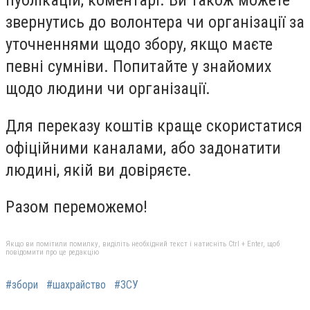
публікацій, коментарі. Ви також можете
звернутись до волонтера чи організації за
уточненнями щодо збору, якщо маєте
певні сумніви. Попитайте у знайомих
щодо людини чи організації.
Для переказу коштів краще скористатися
офіційними каналами, або задонатити
людині, якій ви довіряєте.
Разом переможемо!
Якщо ви помітили помилку, виділіть необхідний текст і натисніть Ctrl + Enter, щоб
повідомити про це редакцію
#збори
#шахрайство
#ЗСУ