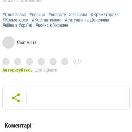
повідомити про це редакцію
#Слов’янськ
#новини
#новости Славянска
#Краматорськ
#Краматорск
#Костянтинівка
#ситуація на Донеччині
#війна в Україні
#война в Украине
Сайт міста
0,0
Авторизуйтесь
, щоб оцінити
Коментарі