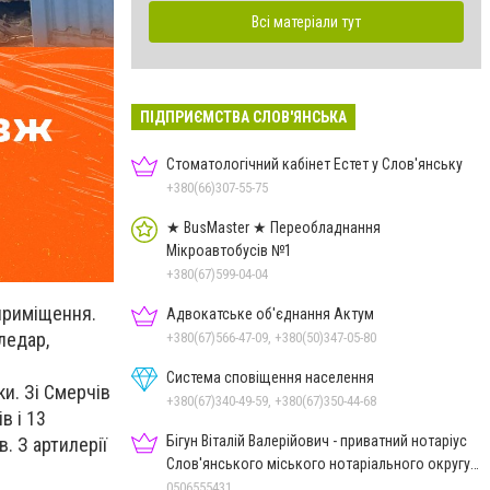
Всі матеріали тут
ПІДПРИЄМСТВА СЛОВ'ЯНСЬКА
Стоматологічний кабінет Естет у Слов'янську
+380(66)307-55-75
★ BusMaster ★ Переобладнання
Мікроавтобусів №1
+380(67)599-04-04
приміщення.
Адвокатське об'єднання Актум
ледар,
+380(67)566-47-09, +380(50)347-05-80
Система сповіщення населення
и. Зі Смерчів
+380(67)340-49-59, +380(67)350-44-68
в і 13
Бігун Віталій Валерійович - приватний нотаріус
в. З артилерії
Слов'янського міського нотаріального округу
Дон.обл.
0506555431