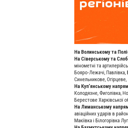
На Волинському та Пол
На Сіверському та Сло
мінометні та артилерійсь
Бояро-Лежачі, Павлівка, 
Синельникове, Огірцеве, 
На Куп’янському напря
Колодязне, Фиголівка, Н
Берестове Харківської об
На Лиманському напря
авіаційних ударів в райо
Макіївка і Білогорівка Лу
На Бахмутському напря