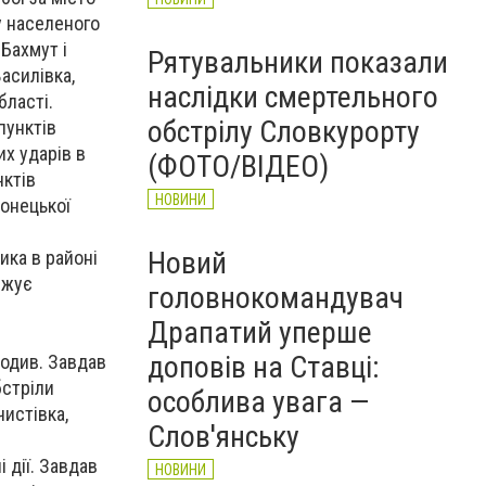
у населеного
 Бахмут і
Рятувальники показали
асилівка,
наслідки смертельного
бласті.
обстрілу Словкурорту
пунктів
их ударів в
(ФОТО/ВІДЕО)
нктів
НОВИНИ
Донецької
Новий
ика в районі
вжує
головнокомандувач
Драпатий уперше
доповів на Ставці:
водив. Завдав
бстріли
особлива увага —
чистівка,
Слов'янську
 дії. Завдав
НОВИНИ