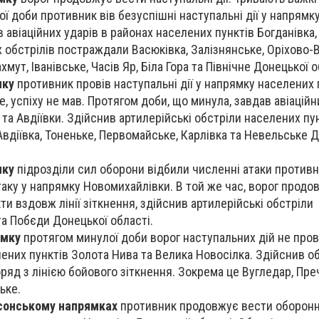
ої доби противник вів безуспішні наступальні дії у напрямк
в авіаційних ударів в районах населених пунктів Богданівка,
 обстрілів постраждали Васюківка, Залізнянське, Оріхово-В
ахмут, Іванівське, Часів Яр, Біла Гора та Північне Донецької о
мку
противник провів наступальні дії у напрямку населених 
 успіху не мав. Протягом доби, що минула, завдав авіаційн
та Авдіївки. Здійснив артилерійські обстріли населених пу
Авдіївка, Тоненьке, Первомайське, Карлівка та Невельське 
мку
підрозділи сил оборони відбили численні атаки противн
атаку у напрямку Новомихайлівки. В той же час, ворог продо
и вздовж лінії зіткнення, здійснив артилерійські обстріли
та Побєди Донецької області.
ямку
протягом минулої доби ворог наступальних дій не про
лених пунктів Золота Нива та Велика Новосілка. Здійснив о
ряд з лінією бойового зіткнення. Зокрема це Вугледар, Пре
ьке.
рсонському напрямках
противник продовжує вести оборонні