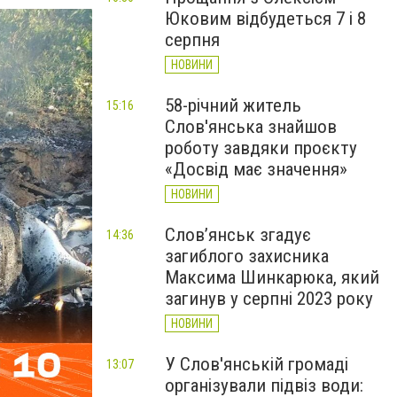
Юковим відбудеться 7 і 8
серпня
НОВИНИ
58-річний житель
15:16
Слов'янська знайшов
роботу завдяки проєкту
«Досвід має значення»
НОВИНИ
Слов’янськ згадує
14:36
загиблого захисника
Максима Шинкарюка, який
загинув у серпні 2023 року
НОВИНИ
У Слов'янській громаді
13:07
організували підвіз води: