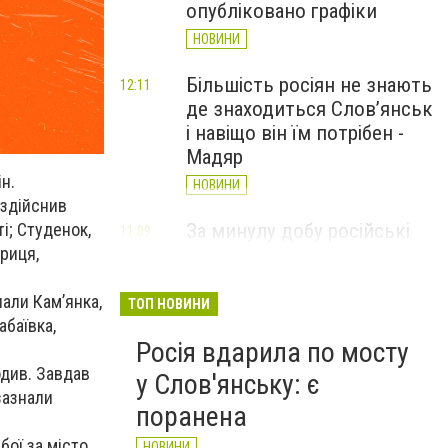
опубліковано графіки
НОВИНИ
Більшість росіян не знають
12:11
де знаходиться Слов’янськ
і навіщо він їм потрібен -
Мадяр
н.
НОВИНИ
 здійснив
За минулу добу російські
і; Студенок,
11:09
війська 13 разів атакували
ариця,
Слов'янськ. Хроніка
великої війни: 6 серпня
али Кам’янка,
ТОП НОВИНИ
абаївка,
НОВИНИ
Росія вдарила по мосту
одив. Завдав
у Слов'янську: є
зазнали
поранена
бої за місто
НОВИНИ