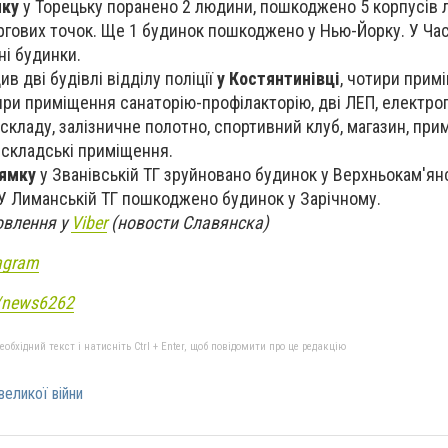
мку
у Торецьку поранено 2 людини, пошкоджено 5 корпусів л
оргових точок. Ще 1 будинок пошкоджено у Нью-Йорку. У Ча
і будинки.
в дві будівлі відділу поліції
у Костянтинівці
, чотири прим
тири приміщення санаторію-профілакторію, дві ЛЕП, електро
кладу, залізничне полотно, спортивний клуб, магазин, при
и складські приміщення.
рямку
у Званівській ТГ зруйновано будинок у Верхньокам'ян
У Лиманській ТГ пошкоджено будинок у Зарічному.
овлення у
Viber
(новости Славянска)
agram
e/news6262
бхідний текст і натисніть Ctrl + Enter, щоб повідомити про це редакцію
великої війни