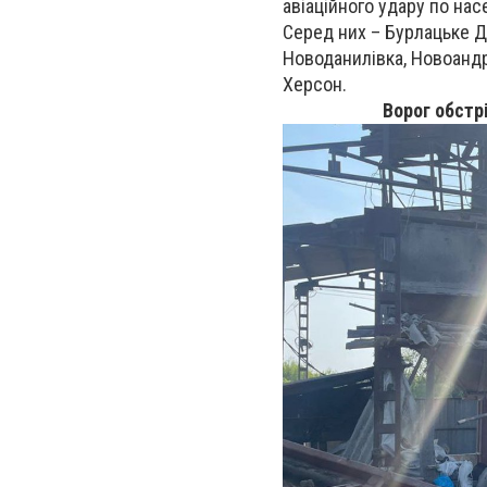
авіаційного удару по нас
Серед них – Бурлацьке До
Новоданилівка, Новоандрі
Херсон.
Ворог обстр