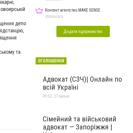
ікарні,
совоярській
Контент агентство MAKE SENSE
0504262624
іщення депо
підстанцію,
Додати підприємство
міщення
ському та
ОГОЛОШЕННЯ
Адвокат (СЗЧ)| Онлайн по
всій Україні
09:53, 27 липня
Сімейний та військовий
адвокат — Запоріжжя |