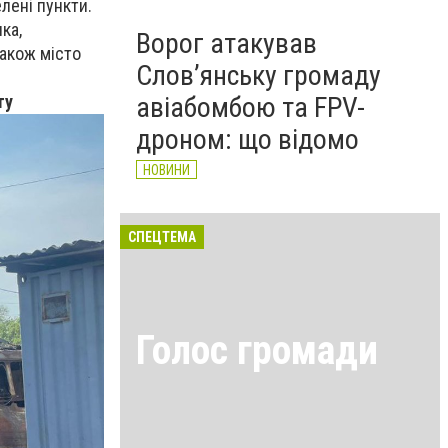
лені пункти.
ка,
Ворог атакував
також місто
Слов’янську громаду
авіабомбою та FPV-
ту
дроном: що відомо
НОВИНИ
СПЕЦТЕМА
Голос громади