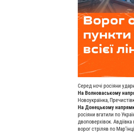
Серед ночі росіяни уда
На Волноваському напр
Новоукраїнка, Пречистів
На Донецькому напрям
росіяни вгатили по Укра
двоповерхівок. Авдіївка п
ворог стріляв по Мар'їнці