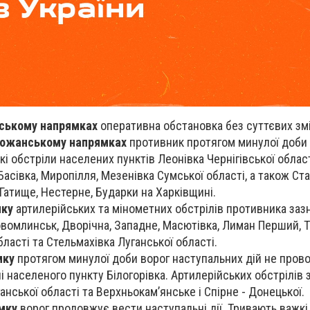
іському напрямках
оперативна обстановка без суттєвих змі
божанському напрямках
противник протягом минулої доби
кі обстріли населених пунктів Леонівка Чернігівської област
Басівка, Миропілля, Мезенівка Сумської області, а також Ст
Гатище, Нестерне, Бударки на Харківщині.
мку
артилерійських та мінометних обстрілів противника зазн
овомлинськ, Дворічна, Западне, Масютівка, Лиман Перший, Т
ласті та Стельмахівка Луганської області.
мку
протягом минулої доби ворог наступальних дій не пров
ні населеного пункту Білогорівка. Артилерійських обстрілів 
ганської області та Верхньокам’янське і Спірне - Донецької.
мку
ворог продовжує вести наступальні дії. Тривають важкі 