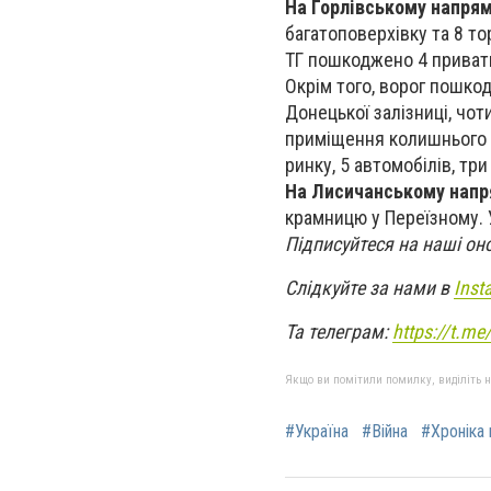
На Горлівському напря
багатоповерхівку та 8 т
ТГ пошкоджено 4 приватн
Окрім того, ворог пошкоди
Донецької залізниці, чо
приміщення колишнього с
ринку, 5 автомобілів, тр
На Лисичанському нап
крамницю у Переїзному. 
Підписуйтеся на наші он
Слідкуйте за нами в
Inst
Та телеграм:
https://t.m
Якщо ви помітили помилку, виділіть нео
#Україна
#Війна
#Хроніка 