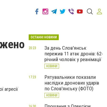
ОСТАННІ НОВИНИ
джено
За день Слов'янськ
20:23
пережив 11 атак дронів: 62-
річний чоловік у реанімації
НОВИНИ
Рятувальники показали
17:23
наслідки дронових ударів
по Слов'янську (ФОТО)
 агресії
НОВИНИ
Прощання з Олексієм
16:30