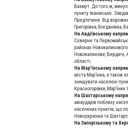
Бахмут. До того ж, минул
пункту Іванівське. Завда
Предтечине. Від ворожих
Григорівка, Богданівка, Б
На Авдіївському напря
Сєверне та Первомайське,
районах Новокалинового 
Новокалинове, Бердичі, 
області.
На Мар’їнському напря
міста Мар’їнка, а також 
знищувати населені пункт
Красногорівки, Мар’їнки 
На Шахтарському напр
авіаударів поблизу насе
населених пунктів, що по
Новоукраїнка та Шахтарс
На Запорізькому та Хе