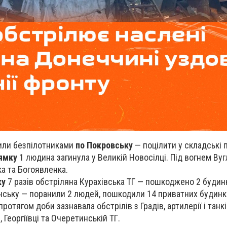
рили безпілотниками
по Покровську
— поцілити у складські 
ямку
1 людина загинула у Великій Новосілці. Під вогнем Вуг
ка та Богоявленка.
ку
7 разів обстріляна Курахівська ТГ — пошкоджено 2 будинк
їнську — поранили 2 людей, пошкодили 14 приватних будинкі
ротягом доби зазнавала обстрілів з Градів, артилерії і танкі
, Георгіївці та Очеретинській ТГ.