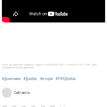
Якщо ви помітили помилку, виділіть необхідний текст і натисніть Ctrl + Enter, щоб
повідомити про це редакцію
#Донеччина
#Донбас
#історія
#PROДонбас
Сайт міста