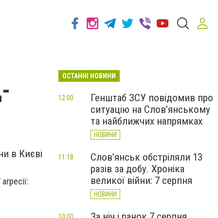
ОСТАННІ НОВИНИ
д-
Генштаб ЗСУ повідомив про
12:00
ситуацію на Слов’янському
та найближчих напрямках
НОВИНИ
ни в Києві
Слов’янськ обстріляли 13
11:18
разів за добу. Хроніка
великої війни: 7 серпня
агресії:
НОВИНИ
За ніч і ранок 7 серпня
10:00