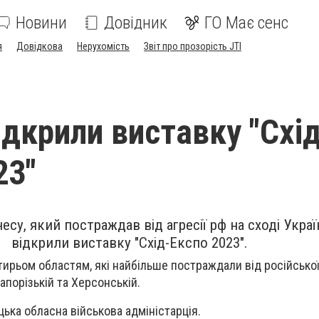
Новини
Довідник
ГО Має сенс
я
Довідкова
Нерухомість
Звіт про прозорість JTI
ідкрили виставку "Схі
23"
есу, який постраждав від агресії рф на сході Украї
відкрили виставку "Схід-Експо 2023".
ирьом областям, які найбільше постраждали від російської 
апорізькій та Херсонській.
ька обласна військова адміністарція.