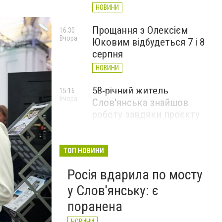
НОВИНИ
Прощання з Олексієм
16:30
Вчора
Юковим відбудеться 7 і 8
серпня
НОВИНИ
58-річний житель
15:16
Вчора
Слов'янська знайшов
роботу завдяки проєкту
«Досвід має значення»
НОВИНИ
ТОП НОВИНИ
Росія вдарила по мосту
у Слов'янську: є
поранена
НОВИНИ