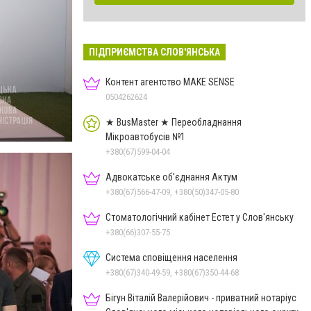
ПІДПРИЄМСТВА СЛОВ'ЯНСЬКА
Контент агентство MAKE SENSE
0504262624
★ BusMaster ★ Переобладнання
Мікроавтобусів №1
+380(67)599-04-04
Адвокатське об'єднання Актум
+380(67)566-47-09, +380(50)347-05-80
Стоматологічний кабінет Естет у Слов'янську
+380(66)307-55-75
Система сповіщення населення
+380(67)340-49-59, +380(67)350-44-68
Бігун Віталій Валерійович - приватний нотаріус