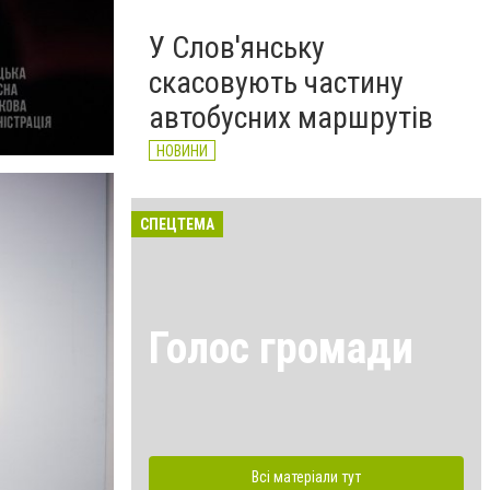
У Слов'янську
скасовують частину
автобусних маршрутів
НОВИНИ
СПЕЦТЕМА
Голос громади
Всі матеріали тут