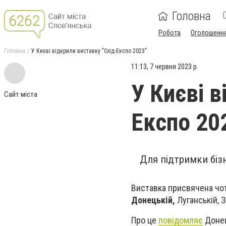
Головна
Робота
Оголошенн
Головна
У Києві відкрили виставку "Схід-Експо 2023"
11:13, 7 червня 2023 р.
У Києві в
Сайт міста
Експо 20
Для підтримки бізн
Виставка присвячена чот
Донецькій,
Луганській, З
Про це
повідомляє
Донец