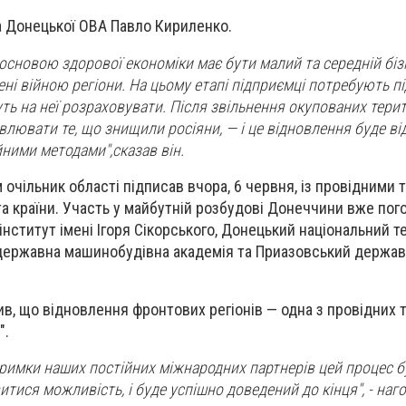
а Донецької ОВА Павло Кириленко.
 основою здорової економіки має бути малий та середній біз
ні війною регіони. На цьому етапі підприємці потребують п
ть на неї розраховувати. Після звільнення окупованих терит
влювати те, що знищили росіяни, — і це відновлення буде ві
йними методами",сказав він.
очільник області підписав вчора, 6 червня, із провідними 
та країни. Участь у майбутній розбудові Донеччини вже пог
інститут імені Ігоря Сікорського, Донецький національний т
 державна машинобудівна академія та Приазовський держав
в, що відновлення фронтових регіонів — одна з провідних 
".
тримки наших постійних міжнародних партнерів цей процес б
тися можливість, і буде успішно доведений до кінця", - наг