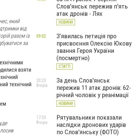
Слов'янськ пережив п'ять
атак дронів - Лях
нес, який
НОВИНИ
ідтримки від
орій разом із
З’явилась петиція про
09:02
дбуватися за
присвоєння Олексію Юкову
звання Героя України
(посмертно)
технічними
СТАТТІ
одилися взяти
ехнічний
За день Слов'янськ
20:23
ний технічний
Вчора
пережив 11 атак дронів: 62-
річний чоловік у реанімації
тем
НОВИНИ
Рятувальники показали
17:23
Вчора
уде
наслідки дронових ударів
олосив
по Слов'янську (ФОТО)