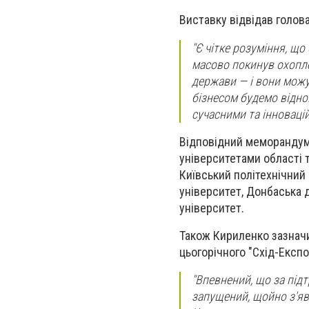
Виставку відвідав голов
"Є чітке розуміння, що
масово покинув охопле
держави — і вони можу
бізнесом будемо відно
сучасними та інноваці
Відповідний меморандум 
університетами області 
Київський політехнічний 
університет, Донбаська
університет.
Також Кириленко зазначи
цьогорічного "Схід-Експо
"Впевнений, що за під
запущений, щойно з'яви