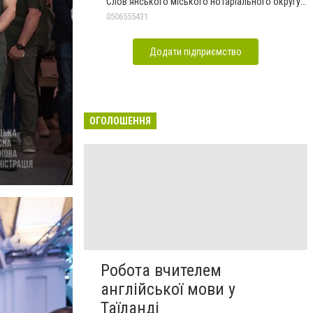
Слов'янського міського нотаріального округу
Дон.обл.
0506555431
Додати підприємство
ОГОЛОШЕННЯ
Робота вчителем
англійської мови у
Таїланді