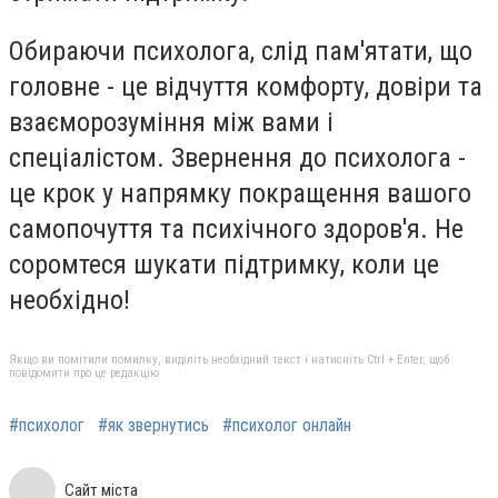
Обираючи психолога, слід пам'ятати, що
головне - це відчуття комфорту, довіри та
взаєморозуміння між вами і
спеціалістом. Звернення до психолога -
це крок у напрямку покращення вашого
самопочуття та психічного здоров'я. Не
соромтеся шукати підтримку, коли це
необхідно!
Якщо ви помітили помилку, виділіть необхідний текст і натисніть Ctrl + Enter, щоб
повідомити про це редакцію
#психолог
#як звернутись
#психолог онлайн
Сайт міста