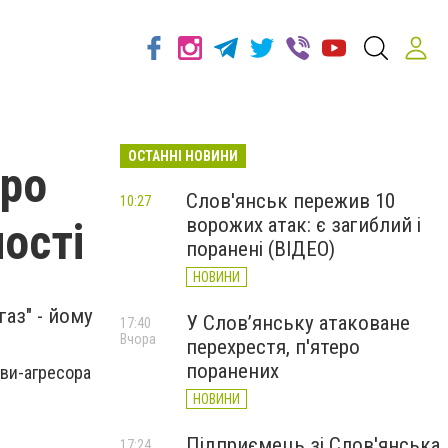
ОСТАННІ НОВИНИ
ро
Слов'янськ пережив 10
10:27
ворожих атак: є загиблий і
ності
поранені (ВІДЕО)
НОВИНИ
аз" - йому
У Слов’янську атаковане
17:40
Вчора
перехрестя, п'ятеро
поранених
ави-агресора
НОВИНИ
Підприємець зі Слов'янська
17:24