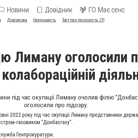
Новини
Довідник
ГО Має сенс
я
Довідкова
Нерухомість
Звіт про прозорість JTI
ю Лиману оголосили п
 колабораційній діяль
и під час окупації Лиману очолив філію "Донбасг
оголосили про підозру.
ервні 2022 року під час окупації Лиману представники держ
стром-газовиком "Донбасгазу".
лужба Генпрокуратури.