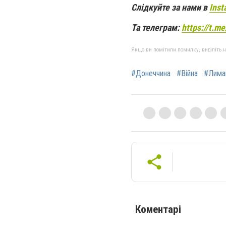
Слідкуйте за нами в
Inst
Та телеграм:
https://t.m
Якщо ви помітили помилку, виділіть нео
#Донеччина
#Війна
#Лима
Коментарі