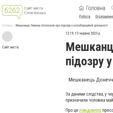
Головна
Робота
Оголошенн
Головна
Мешканцю Лиману оголосили про підозру у колабораційній діяльності
12:19, 13 червня 2023 р.
Мешканц
Сайт міста
підозру у
Мешканець Донеччин
За даними слідства, у ч
призначили чоловіка май
Про це
повідомляє
пресс