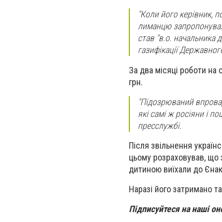
"Коли його керівник, 
лиманцю запропонувал
став "в.о. начальника 
газифікації Державного
За два місяці роботи на 
грн.
"Підозрюваний впрова
які самі ж росіяни і п
пресслужбі.
Після звільнення україн
цьому розраховував, що 
дитиною виїхали до Єнак
Наразі його затримано та
Підписуйтеся на наші о