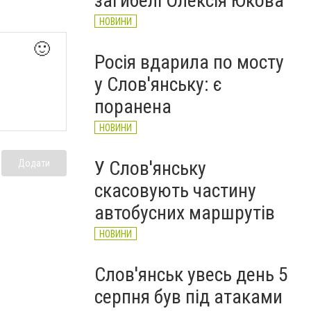
загибелі Олексія Юкова
НОВИНИ
🙂
Росія вдарила по мосту
у Слов'янську: є
поранена
НОВИНИ
У Слов'янську
Додати
скасовують частину
автобусних маршрутів
НОВИНИ
Слов'янськ увесь день 5
серпня був під атаками