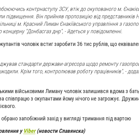
побоюючись контрнаступу ЗСУ, втік до окупованого м. Єнакіє
и підвищення. Він прийняв пропозицію від представників 
дільниці м. Красний Лиман Єнакіївського управління з газоп
 концерну "Донбасгаз днр", - йдеться у повідомленні.
окупантів чоловік встиг заробити 36 тис рублів, що еквівал
джував стандарти держави-агресора щодо ремонту газопро
ошкодили. Крім того, контролював роботу працівників", - дода
ськими військовими Лиману чоловік залишився вдома з бат
за співпрацю з окупантами йому нічого не загрожує. Дружи
ієвого.
 обрано запобіжний захід у вигляді тримання під вартою
новлення у
Viber
(новости Славянска)