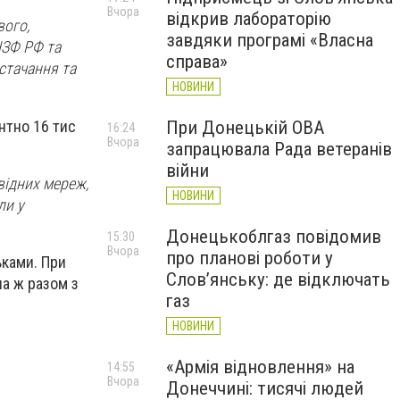
Вчора
відкрив лабораторію
вого,
завдяки програмі «Власна
НЗФ РФ та
справа»
остачання та
НОВИНИ
ентно 16 тис
При Донецькій ОВА
16:24
Вчора
запрацювала Рада ветеранів
війни
відних мереж,
НОВИНИ
ли у
Донецькоблгаз повідомив
15:30
Вчора
про планові роботи у
ьками. При
Слов’янську: де відключать
на ж разом з
газ
НОВИНИ
«Армія відновлення» на
14:55
Вчора
Донеччині: тисячі людей