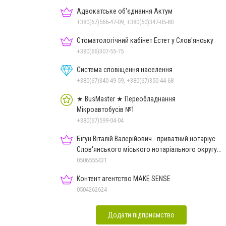
Адвокатське об'єднання Актум
+380(67)566-47-09, +380(50)347-05-80
Стоматологічний кабінет Естет у Слов'янську
+380(66)307-55-75
Система сповіщення населення
+380(67)340-49-59, +380(67)350-44-68
★ BusMaster ★ Переобладнання
Мікроавтобусів №1
+380(67)599-04-04
Бігун Віталій Валерійович - приватний нотаріус
Слов'янського міського нотаріального округу
Дон.обл.
0506555431
Контент агентство MAKE SENSE
0504262624
Додати підприємство