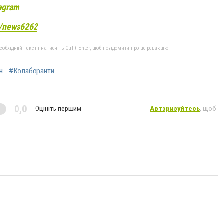
agram
e/news6262
бхідний текст і натисніть Ctrl + Enter, щоб повідомити про це редакцію
н
#Колаборанти
0,0
Оцініть першим
Авторизуйтесь
, щоб