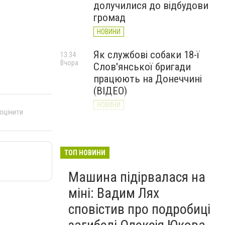
долучилися до відбудови
громад
НОВИНИ
Як службові собаки 18-ї
13:34
Вчора
Слов'янської бригади
працюють на Донеччині
(ВІДЕО)
НОВИНИ
 оцінити
Генштаб ЗСУ повідомив про
12:00
Вчора
ситуацію на Слов’янському
та найближчих напрямках
ТОП НОВИНИ
НОВИНИ
Машина підірвалася на
міні: Вадим Лях
сповістив про подробиці