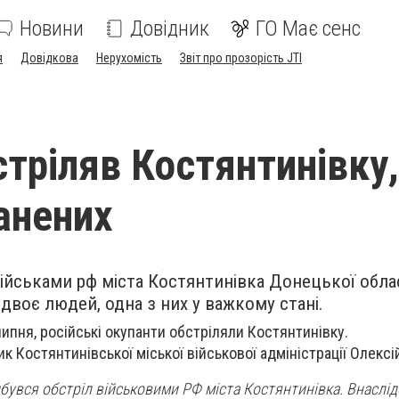
Новини
Довідник
ГО Має сенс
я
Довідкова
Нерухомість
Звіт про прозорість JTI
стріляв Костянтинівку,
анених
військами рф міста Костянтинівка Донецької облас
двоє людей, одна з них у важкому стані.
липня, російські окупанти обстріляли Костянтинівку.
к Костянтинівської міської військової адміністрації Олексі
дбувся обстріл військовими РФ міста Костянтинівка. Внаслід