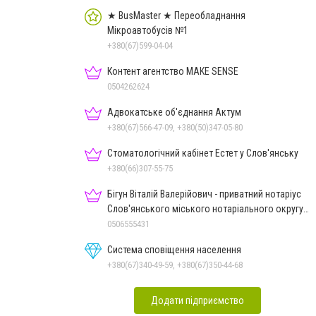
★ BusMaster ★ Переобладнання
Мікроавтобусів №1
+380(67)599-04-04
Контент агентство MAKE SENSE
0504262624
Адвокатське об'єднання Актум
+380(67)566-47-09, +380(50)347-05-80
Стоматологічний кабінет Естет у Слов'янську
+380(66)307-55-75
Бігун Віталій Валерійович - приватний нотаріус
Слов'янського міського нотаріального округу
Дон.обл.
0506555431
Система сповіщення населення
+380(67)340-49-59, +380(67)350-44-68
Додати підприємство