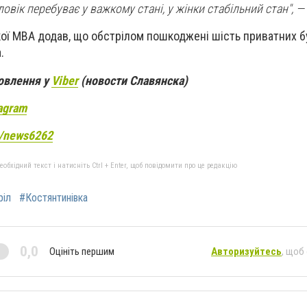
овік перебуває у важкому стані, у жінки стабільний стан", — 
ої МВА додав, що обстрілом пошкоджені шість приватних б
.
новлення у
Viber
(новости Славянска)
agram
e/news6262
бхідний текст і натисніть Ctrl + Enter, щоб повідомити про це редакцію
ріл
#Костянтинівка
0,0
Оцініть першим
Авторизуйтесь
, щоб