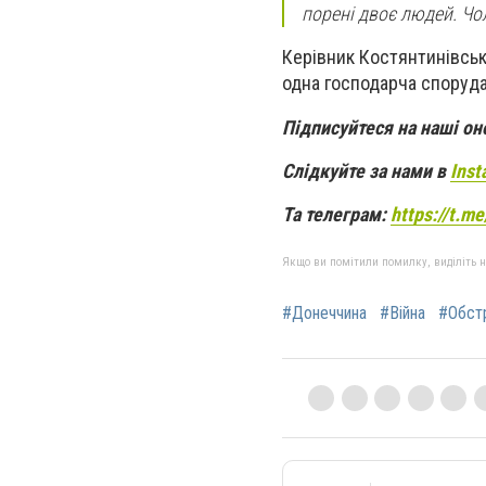
порені двоє людей. Чол
Керівник Костянтинівськ
одна господарча споруда
Підписуйтеся на наші о
Слідкуйте за нами в
Inst
Та телеграм:
https://t.m
Якщо ви помітили помилку, виділіть нео
#Донеччина
#Війна
#Обст