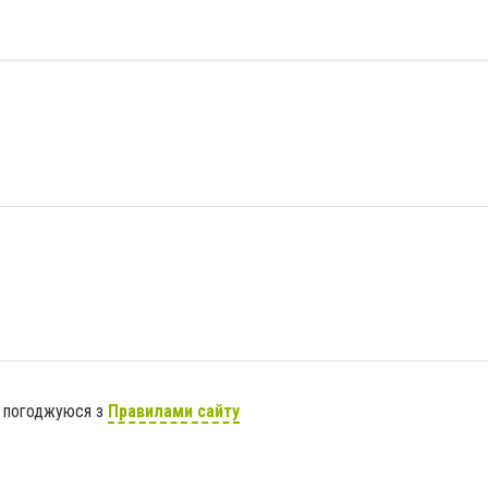
я погоджуюся з
Правилами сайту