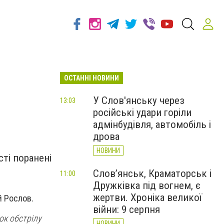
ОСТАННІ НОВИНИ
У Слов'янську через
13:03
російські удари горіли
адмінбудівля, автомобіль і
дрова
НОВИНИ
ті поранені
Слов’янськ, Краматорськ і
11:00
Дружківка під вогнем, є
жертви. Хроніка великої
й Рослов.
війни: 9 серпня
ок обстрілу
НОВИНИ