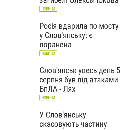
загибелі Олексія Юкова
НОВИНИ
Росія вдарила по мосту
у Слов'янську: є
поранена
НОВИНИ
Слов'янськ увесь день 5
серпня був під атаками
БпЛА - Лях
НОВИНИ
У Слов'янську
скасовують частину