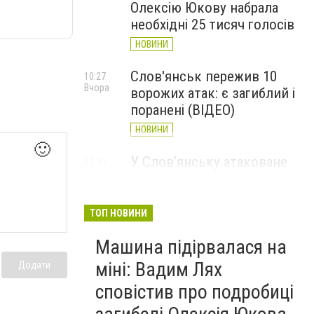
Олексію Юкову набрала
необхідні 25 тисяч голосів
НОВИНИ
Слов'янськ пережив 10
10:27
Вчора
ворожих атак: є загиблий і
поранені (ВІДЕО)
НОВИНИ
🙂
У Слов’янську атаковане
17:40
7 серпня
перехрестя, п'ятеро
поранених
ТОП НОВИНИ
НОВИНИ
Машина підірвалася на
міні: Вадим Лях
Додати
сповістив про подробиці