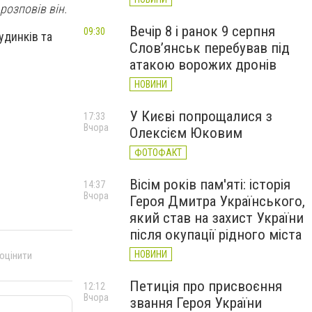
розповів він.
Вечір 8 і ранок 9 серпня
09:30
удинків та
Слов’янськ перебував під
атакою ворожих дронів
НОВИНИ
У Києві попрощалися з
17:33
Вчора
Олексієм Юковим
ФОТОФАКТ
Вісім років пам'яті: історія
14:37
Вчора
Героя Дмитра Українського,
який став на захист України
після окупації рідного міста
НОВИНИ
 оцінити
Петиція про присвоєння
12:12
Вчора
звання Героя України