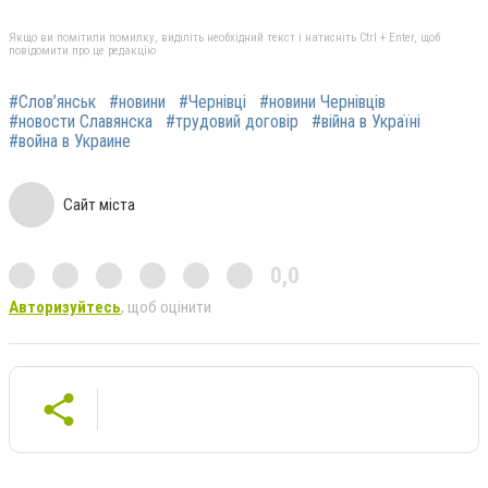
Якщо ви помітили помилку, виділіть необхідний текст і натисніть Ctrl + Enter, щоб
повідомити про це редакцію
#Слов’янськ
#новини
#Чернівці
#новини Чернівців
#новости Славянска
#трудовий договір
#війна в Україні
#война в Украине
Сайт міста
0,0
Авторизуйтесь
, щоб оцінити