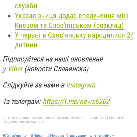
служби
Укрзалізниця додає сполучення між
Києвом та Слов'янськом (розклад)
У червні в Слов’янську народилися 24
дитини
Підписуйтеся на наші оновлення
у
Viber
(новости Славянска)
Слідкуйте за нами в
Instagram
Та телеграм:
https://t.me/news6262
Якщо ви помітили помилку, виділіть необхідний текст і натисніть Ctrl + Enter, щоб
повідомити про це редакцію
#Слов'янськ
#Війна
#Новини Донеччини
#Тролейбус