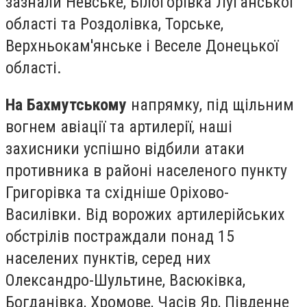
зазнали Невське, Білогорівка Луганської
області та Роздолівка, Торське,
Верхньокам'янське і Веселе Донецької
області.
На Бахмутському
напрямку, під щільним
вогнем авіації та артилерії, наші
захисники успішно відбили атаки
противника в районі населеного пункту
Григорівка та східніше Оріхово-
Василівки. Від ворожих артилерійських
обстрілів постраждали понад 15
населених пунктів, серед них
Олександро-Шультине, Васюківка,
Богданівка, Хромове, Часів Яр, Південне