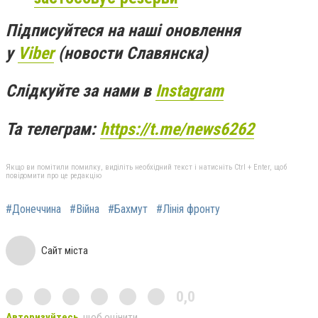
Підписуйтеся на наші оновлення
у
Viber
(новости Славянска)
Слідкуйте за нами в
Instagram
Та телеграм:
https://t.me/news6262
Якщо ви помітили помилку, виділіть необхідний текст і натисніть Ctrl + Enter, щоб
повідомити про це редакцію
#Донеччина
#Війна
#Бахмут
#Лінія фронту
Сайт міста
0,0
Авторизуйтесь
, щоб оцінити