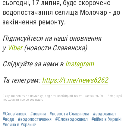
сьогодні, 17 липня, буде скорочено
водопостачання селища Молочар - до
закінчення ремонту.
Підписуйтеся на наші оновлення
у
Viber
(новости Славянска)
Слідкуйте за нами в
Instagram
Та телеграм:
https://t.me/news6262
Якщо ви помітили помилку, виділіть необхідний текст і натисніть Ctrl + Enter, щоб
повідомити про це редакцію
#Слов’янськ
#новини
#новости Славянска
#водоканал
#вода
#водопостачання
#Словводоканал
#війна в Україні
#война в Украине