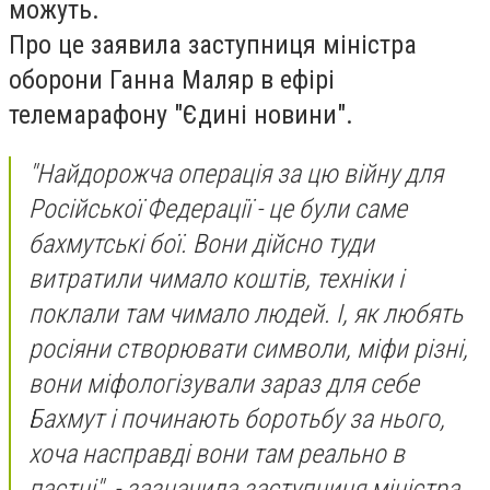
можуть.
Про це заявила заступниця міністра
оборони Ганна Маляр в ефірі
телемарафону "Єдині новини".
"Найдорожча операція за цю війну для
Російської Федерації - це були саме
бахмутські бої. Вони дійсно туди
витратили чимало коштів, техніки і
поклали там чимало людей. І, як любять
росіяни створювати символи, міфи різні,
вони міфологізували зараз для себе
Бахмут і починають боротьбу за нього,
хоча насправді вони там реально в
пастці", - зазначила заступниця міністра