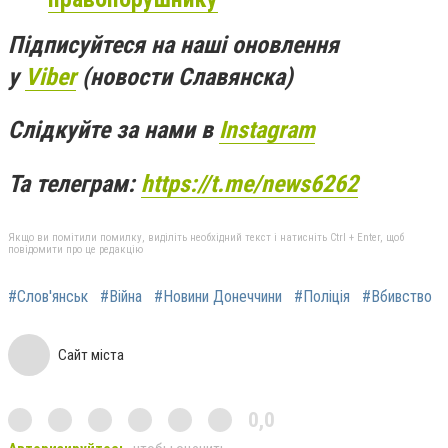
Підписуйтеся на наші оновлення
у
Viber
(новости Славянска)
Слідкуйте за нами в
Instagram
Та телеграм:
https://t.me/news6262
Якщо ви помітили помилку, виділіть необхідний текст і натисніть Ctrl + Enter, щоб
повідомити про це редакцію
#Слов'янськ
#Війна
#Новини Донеччини
#Поліція
#Вбивство
Сайт міста
0,0