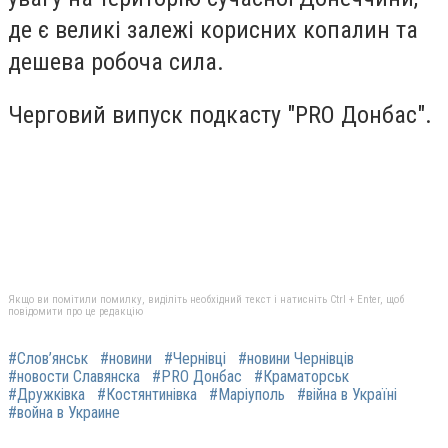
де є великі залежі корисних копалин та
дешева робоча сила.
Черговий випуск подкасту "PRO Донбас".
Якщо ви помітили помилку, виділіть необхідний текст і натисніть Ctrl + Enter, щоб
повідомити про це редакцію
#Слов’янськ
#новини
#Чернівці
#новини Чернівців
#новости Славянска
#PRO Донбас
#Краматорськ
#Дружківка
#Костянтинівка
#Маріуполь
#війна в Україні
#война в Украине