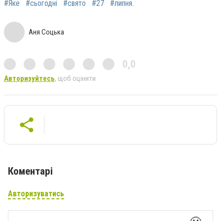
#Яке
#сьогодні
#свято
#27
#липня.
Аня Соцька
0,0
Авторизуйтесь
, щоб оцінити
Коментарі
Авторизуватись