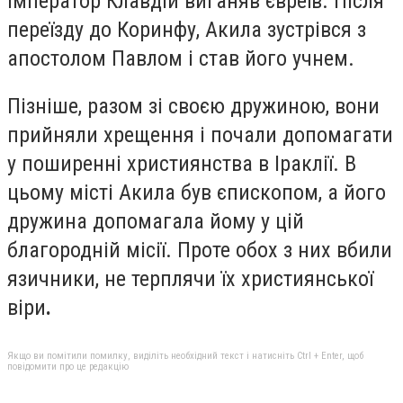
імператор Клавдій виганяв євреїв. Після
переїзду до Коринфу, Акила зустрівся з
апостолом Павлом і став його учнем.
Пізніше, разом зі своєю дружиною, вони
прийняли хрещення і почали допомагати
у поширенні християнства в Іраклії. В
цьому місті Акила був єпископом, а його
дружина допомагала йому у цій
благородній місії. Проте обох з них вбили
язичники, не терплячи їх християнської
віри
.
Якщо ви помітили помилку, виділіть необхідний текст і натисніть Ctrl + Enter, щоб
повідомити про це редакцію