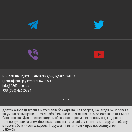
м. Слов’янськ, вул. Банківська, 56, індекс: 84107
Ідентифікатор у Реєстрі R40-05099
info@6262.com.ua
+38 (050) 426 26 24
Допускається цитування матеріалів без отримання попередньої згоди 6262.com.ua
за умови розміщення в тексті обов'язкового посилання на 6262.com.ua - Сайт міста
Слов'янська. Для інтернет-видань обов'язкове розміщення прямого, відкритого
для пошукових систем гіперпосилання на цитовані статті не нижче другого абзацу
в тексті або в якості джерела. Порушення виняткових прав переслідується
Законом.