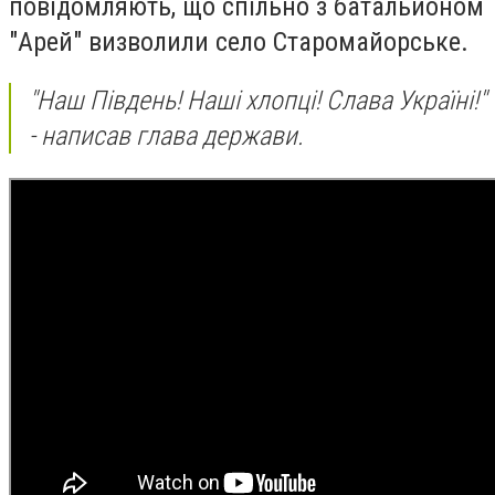
повідомляють, що спільно з батальйоном
"Арей" визволили село Старомайорське.
"Наш Південь! Наші хлопці! Слава Україні!"
- написав глава держави.