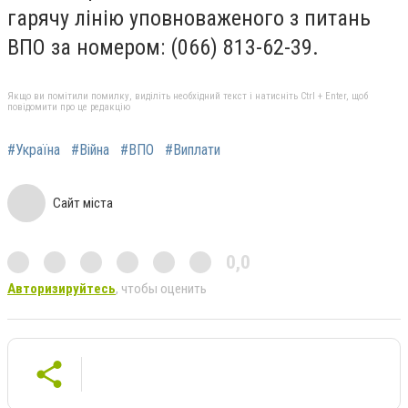
гарячу лінію уповноваженого з питань
ВПО за номером: (066) 813-62-39.
Якщо ви помітили помилку, виділіть необхідний текст і натисніть Ctrl + Enter, щоб
повідомити про це редакцію
#Україна
#Війна
#ВПО
#Виплати
Сайт міста
0,0
Авторизируйтесь
, чтобы оценить