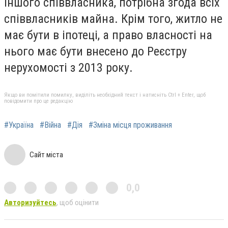
іншого співвласника, потрібна згода всіх
співвласників майна. Крім того, житло не
має бути в іпотеці, а право власності на
нього має бути внесено до Реєстру
нерухомості з 2013 року.
Якщо ви помітили помилку, виділіть необхідний текст і натисніть Ctrl + Enter, щоб
повідомити про це редакцію
#Україна
#Війна
#Дія
#Зміна місця проживання
Сайт міста
0,0
Авторизуйтесь
, щоб оцінити