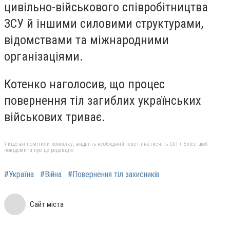
цивільно-військового співробітництва
ЗСУ й іншими силовими структурами,
відомствами та міжнародними
організаціями.
Котенко наголосив, що процес
повернення тіл загиблих українських
військових триває.
Якщо ви помітили помилку, виділіть необхідний текст і натисніть Ctrl + Enter, щоб
повідомити про це редакцію
#Україна
#Війна
#Повернення тіл захисників
Сайт міста