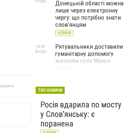
Вчора
Донецькій області можна
лише через електронну
чергу: що потрібно знати
слов’янцям
НОВИНИ
Рятувальники доставили
14:43
Вчора
гуманітарну допомогу
жителям села Маяки
НОВИНИ
«Я і Донеччина»: стартувала
13:52
 оцінити
Вчора
онлайн-акція до Дня молоді
ТОП НОВИНИ
НОВИНИ
Росія вдарила по мосту
у Слов'янську: є
поранена
НОВИНИ