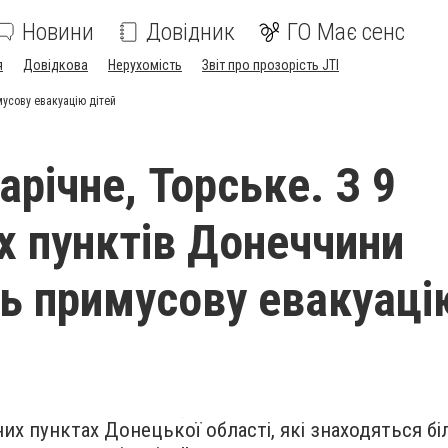
Новини
Довідник
ГО Має сенс
я
Довідкова
Нерухомість
Звіт про прозорість JTI
мусову евакуацію дітей
арічне, Торське. З 9
х пунктів Донеччини
ь примусову евакуаці
их пунктах Донецької області, які знаходяться бі