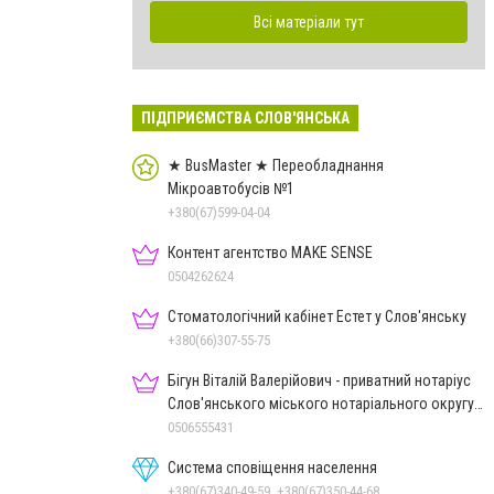
Всі матеріали тут
ПІДПРИЄМСТВА СЛОВ'ЯНСЬКА
★ BusMaster ★ Переобладнання
Мікроавтобусів №1
+380(67)599-04-04
Контент агентство MAKE SENSE
0504262624
Стоматологічний кабінет Естет у Слов'янську
+380(66)307-55-75
Бігун Віталій Валерійович - приватний нотаріус
Слов'янського міського нотаріального округу
Дон.обл.
0506555431
Система сповіщення населення
+380(67)340-49-59, +380(67)350-44-68