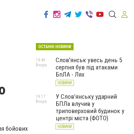
ОСТАННІ НОВИНИ
Слов'янськ увесь день 5
19:49
Вчора
серпня був під атаками
БпЛА - Лях
НОВИНИ
ю
У Слов’янську ударний
19:17
Вчора
БПЛа влучив у
триповерховий будинок у
центрі міста (ФОТО)
НОВИНИ
ля бойових