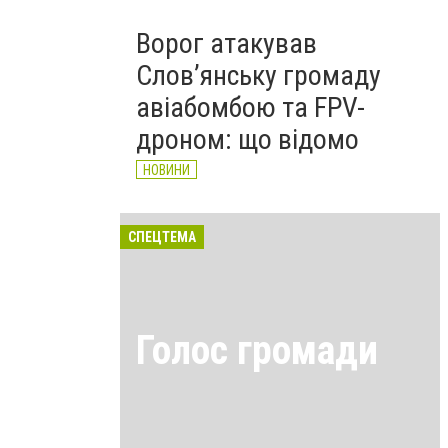
Ворог атакував
Слов’янську громаду
авіабомбою та FPV-
дроном: що відомо
НОВИНИ
СПЕЦТЕМА
Голос громади