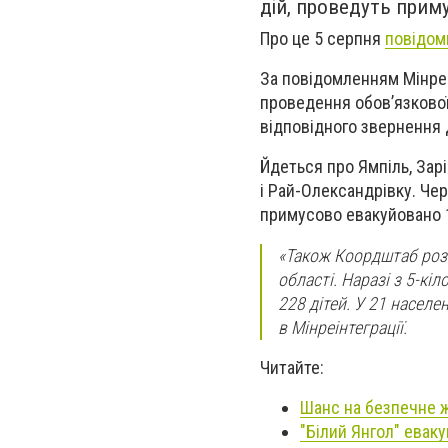
дій, проведуть приму
Про це 5 серпня
повідом
За повідомленням Мінреі
проведення обов’язкової
відповідного звернення Д
Йдеться про Ямпiль, Зарi
і Рай-Олександрiвку. Чер
примусово евакуйовано 13
«Також Коордштаб розг
області. Наразі з 5-кі
228 дітей. У 21 насел
в Мінреінтеграції.
Читайте:
Шанс на безпечне ж
"Білий Янгол" евак