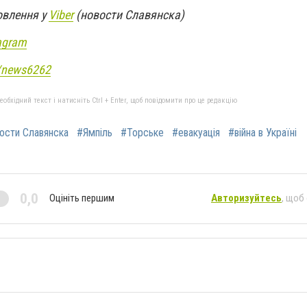
овлення у
Viber
(новости Славянска)
agram
e/news6262
бхідний текст і натисніть Ctrl + Enter, щоб повідомити про це редакцію
ости Славянска
#Ямпіль
#Торське
#евакуація
#війна в Україні
0,0
Оцініть першим
Авторизуйтесь
, щоб