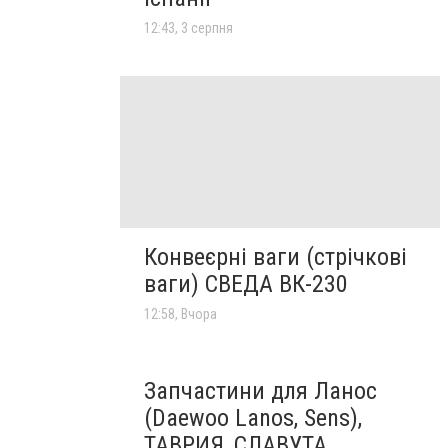
12:43, 3 серпня
Конвеєрні ваги (стрічкові
ваги) СВЕДА ВК-230
12:58, Вчора
Запчастини для Ланос
(Daewoo Lanos, Sens),
ТАВРИЯ, СЛАВУТА,