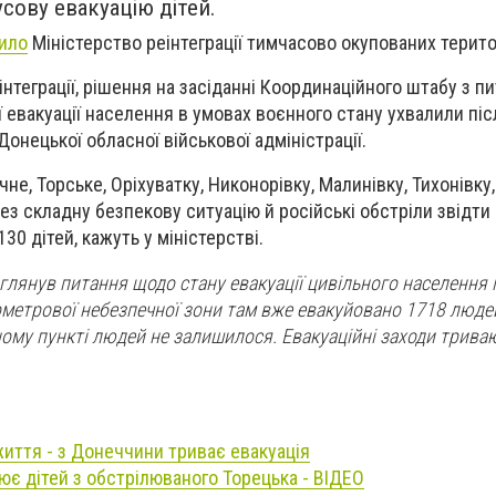
сову евакуацію дітей.
ило
Міністерство реінтеграції тимчасово окупованих терито
нтеграції, рішення на засіданні Координаційного штабу з п
 евакуації населення в умовах воєнного стану ухвалили піс
онецької обласної військової адміністрації.
чне, Торське, Opixyвaтку, Никонорiвку, Малинiвку, Тихонiвк
ез складну безпекову ситуацію й російські обстріли звідти
0 дітей, кажуть у міністерстві.
лянув питання щодо стану евакуації цивільного населення і
лометрової небезпечної зони там вже евакуйовано 1718 людей
еному пункті людей не залишилося. Евакуаційні заходи трива
иття - з Донеччини триває евакуація
уює дітей з обстрілюваного Торецька - ВІДЕО