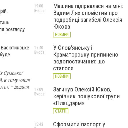
Машина підірвалася на міні:
19:00
рій.
Вчора
Вадим Лях сповістив про
подробиці загибелі Олексія
итань
Юкова
ля розгляду
НОВИНИ
У Слов'янську і
у, Васютинське
17:40
Вчора
Краматорську припинено
 буде
водопостачання: що
сталося
з Сумської
НОВИНИ
, в тому числі
ють», – додали
Загинув Олексій Юков,
17:09
Вчора
керівник пошукової групи
«Плацдарм»
СТАТТІ
Оформити паспорт у
15:43