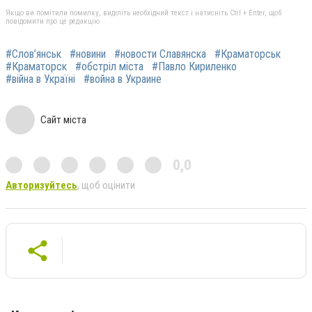
Якщо ви помітили помилку, виділіть необхідний текст і натисніть Ctrl + Enter, щоб
повідомити про це редакцію
#Слов’янськ
#новини
#новости Славянска
#Краматорськ
#Краматорск
#обстріл міста
#Павло Кириленко
#війна в Україні
#война в Украине
Сайт міста
0,0
Авторизуйтесь
, щоб оцінити