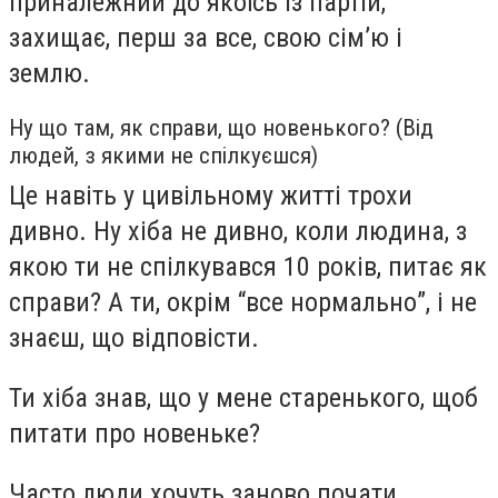
приналежний до якоїсь із партій,
захищає, перш за все, свою сім’ю і
землю.
Ну що там, як справи, що новенького? (Від
людей, з якими не спілкуєшся)
Це навіть у цивільному житті трохи
дивно. Ну хіба не дивно, коли людина, з
якою ти не спілкувався 10 років, питає як
справи? А ти, окрім “все нормально”, і не
знаєш, що відповісти.
Ти хіба знав, що у мене старенького, щоб
питати про новеньке?
Часто люди хочуть заново почати