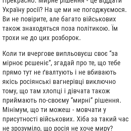
Прекрасно. Мирне рішення - це віддати
Україну росії? На це ми не погоджуємося.
Ви не повірите, але багато військових
також знаходяться поза політикою. Їм
трохи не до цих розборок.
Коли ти вчергове випльовуєш своє “за
мірноє рєшеніє”, згадай про те, що тебе
прямо тут не ґвалтують і не вбивають
якісь росіянські вагнерівці виключно
тому, що там хлопці і дівчата також
приймають по-своєму “мирні” рішення.
Мінімум, що ти можеш - мовчати у
присутності військових. Хіба за такий час
не зрозуміло, що росія не хоче миру?