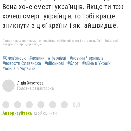
Вона хоче смерті українців. Якщо ти теж
хочеш смерті українців, то тобі краще
зникнути з цієї країни і якнайшвидше.
Якщо ви помітили помилку, виділіть необхідний текст і натисніть Ctrl + Enter, щоб
повідомити про це редакцію
#Слов’янськ
#новини
#Чернівці
#новини Чернівців
#новости Славянска
#військові
#блог
#війна в Україні
#война в Украине
Лідія Хаустова
Головна редакторка
0,0
Авторизуйтесь
, щоб оцінити