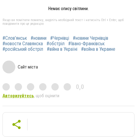
Немає опису світлини.
Якщо ви помітили помилку, виділіть необхідний текст і натисніть Ctrl + Enter, щоб
повідомити про це редакцію
#Слов’янськ
#новини
#Чернівці
#новини Чернівців
#новости Славянска
#обстріл
#Івано-Франківськ
#російський обстріл
#війна в Україні
#война в Украине
Сайт міста
0,0
Авторизуйтесь
, щоб оцінити