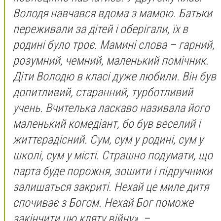
Володя навчався вдома з мамою. Батьки
переживали за дітей і оберігали, їх в
родині було троє. Мамині слова – гарний,
розумний, чемний, маленький помічник.
Діти Володю в класі дуже любили. Він був
допитливий, старанний, турботливий
учень. Вчителька ласкаво називала його
маленький комедіант, бо був веселий і
життєрадісний. Сум, сум у родині, сум у
школі, сум у місті. Страшно подумати, що
парта буде порожня, зошити і підручники
залишаться закриті. Нехай це миле дитя
спочиває з Богом. Нехай Бог поможе
закінчити цю кляту війну», –