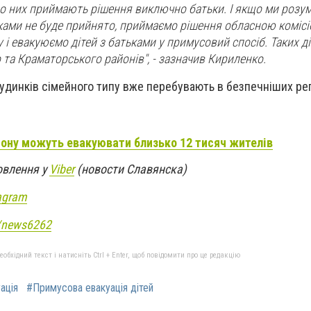
 по них приймають рішення виключно батьки. І якщо ми розум
ьками не буде прийнято, приймаємо рішення обласною комісі
і евакуюємо дітей з батьками у примусовий спосіб. Таких діт
 та Краматорського районів", - зазначив Кириленко.
 будинків сімейного типу вже перебувають в безпечніших рег
айону можуть евакуювати близько 12 тисяч жителів
овлення у
Viber
(новости Славянска)
agram
e/news6262
бхідний текст і натисніть Ctrl + Enter, щоб повідомити про це редакцію
ація
#Примусова евакуація дітей