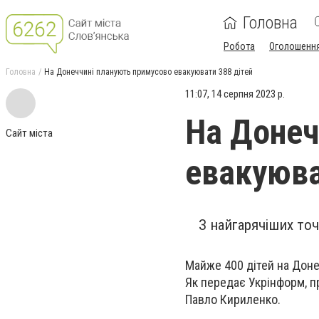
Головна
Робота
Оголошенн
Головна
На Донеччині планують примусово евакуювати 388 дітей
11:07, 14 серпня 2023 р.
На Донеч
Сайт міста
евакуюва
З найгарячіших то
Майже 400 дітей на Доне
Як передає Укрінформ, п
Павло Кириленко.