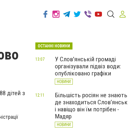
ОСТАННІ НОВИНИ
ово
У Слов'янській громаді
13:07
організували підвіз води:
опубліковано графіки
НОВИНИ
8 дітей з
Більшість росіян не знають
12:11
де знаходиться Слов’янськ
і навіщо він їм потрібен -
Мадяр
істрації
НОВИНИ