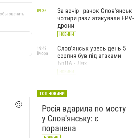
За вечір і ранок Слов'янськ
09:36
тобы оценить
чотири рази атакували FPV-
дрони
НОВИНИ
Слов'янськ увесь день 5
19:49
Вчора
серпня був під атаками
БпЛА - Лях
НОВИНИ
У Слов’янську ударний
19:17
Вчора
БПЛа влучив у
ТОП НОВИНИ
триповерховий будинок у
🙂
Росія вдарила по мосту
центрі міста (ФОТО)
у Слов'янську: є
НОВИНИ
поранена
НОВИНИ