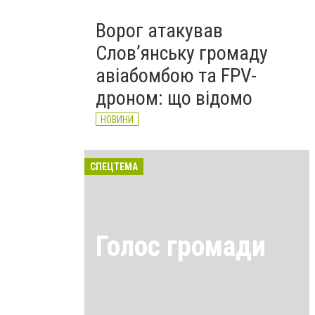
Ворог атакував
Слов’янську громаду
авіабомбою та FPV-
дроном: що відомо
НОВИНИ
СПЕЦТЕМА
Голос громади