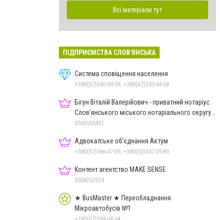
Всі матеріали тут
ПІДПРИЄМСТВА СЛОВ'ЯНСЬКА
Система сповіщення населення
+380(67)340-49-59, +380(67)350-44-68
Бігун Віталій Валерійович - приватний нотаріус
Слов'янського міського нотаріального округу
Дон.обл.
0506555431
Адвокатське об'єднання Актум
+380(67)566-47-09, +380(50)347-05-80
Контент агентство MAKE SENSE
0504262624
★ BusMaster ★ Переобладнання
Мікроавтобусів №1
+380(67)599-04-04