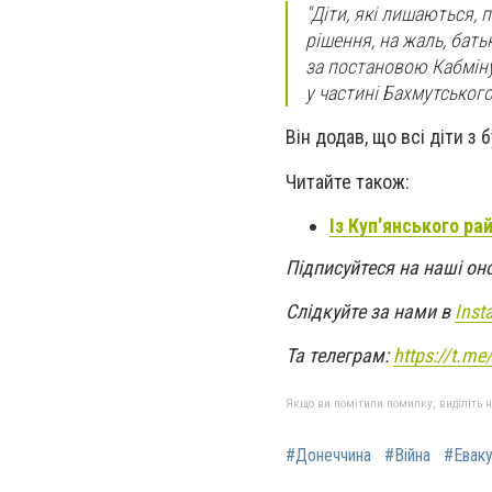
"Діти, які лишаються,
рішення, на жаль, бат
за постановою Кабміну 
у частині Бахмутського
Він додав, що всі діти з
Читайте також:
Із Куп'янського р
Підписуйтеся на наші он
Слідкуйте за нами в
Inst
Та телеграм:
https://t.m
Якщо ви помітили помилку, виділіть нео
#Донеччина
#Війна
#Еваку