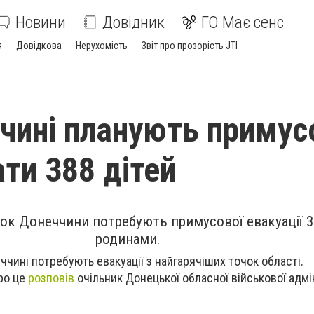
Новини
Довідник
ГО Має сенс
я
Довідкова
Нерухомість
Звіт про прозорість JTI
чині планують примус
ти 388 дітей
чок Донеччини потребують примусової евакуації 38
родинами.
ччині потребують евакуації з найгарячіших точок області.
ро це
розповів
очільник Донецької обласної військової адмін