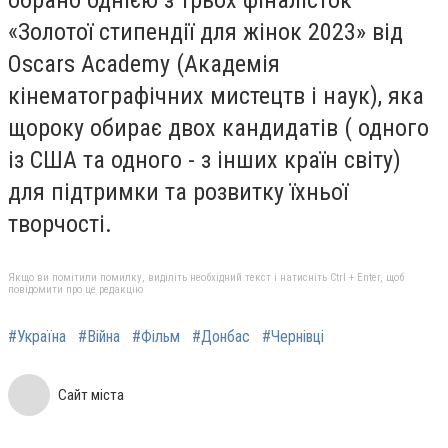
«Золотої стипендії для жінок 2023» від
Oscars Academy (Академія
кінематографічних мистецтв і наук), яка
щороку обирає двох кандидатів ( одного
із США та одного - з інших країн світу)
для підтримки та розвитку їхньої
творчості.
Якщо ви помітили помилку, виділіть необхідний текст і натисніть Ctrl + Enter, щоб
повідомити про це редакцію
#Україна
#Війна
#Фільм
#Донбас
#Чернівці
Сайт міста