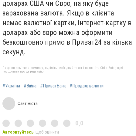
доларах США чи Євро, на яку буде
зарахована валюта. Якщо в клієнта
немає валютної картки, інтернет-картку в
доларах або євро можна оформити
безкоштовно прямо в Приват24 за кілька
секунд.
Якщо ви помітили помилку, виділіть необхідний текст і натисніть Ctrl + Enter, щоб
повідомити про це редакцію
#Україна
#Війна
#ПриватБанк
#Продаж валюти
Сайт міста
0,0
Авторизуйтесь
, щоб оцінити