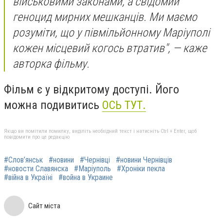
військовими законами, а свідомий
геноцид мирних мешканців. Ми маємо
розуміти, що у півмільйонному Маріуполі
кожен місцевий когось втратив", — каже
авторка фільму.
Фільм є у відкритому доступі. Його
можна подивитись
ОСЬ ТУТ.
Якщо ви помітили помилку, виділіть необхідний текст і натисніть Ctrl + Enter, щоб
повідомити про це редакцію
#Слов’янськ
#новини
#Чернівці
#новини Чернівців
#новости Славянска
#Маріуполь
#Хроніки пекла
#війна в Україні
#война в Украине
Сайт міста